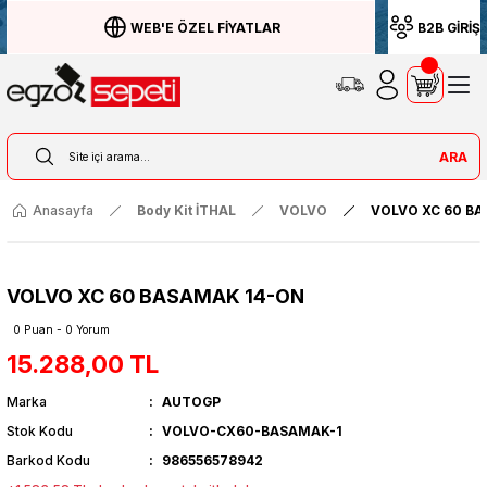
WEB'E ÖZEL FİYATLAR
B2B GİRİŞ
ARA
Anasayfa
Body Kit İTHAL
VOLVO
VOLVO XC 60 B
VOLVO XC 60 BASAMAK 14-ON
0 Puan - 0 Yorum
15.288,00 TL
Marka
AUTOGP
Stok Kodu
VOLVO-CX60-BASAMAK-1
Barkod Kodu
986556578942