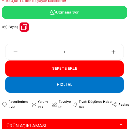
*1.583,58 TL den başlayan taksitlerle!
Uzmana Sor
Paylaş
SEPETE EKLE
HIZLI AL
Yorum
Tavsiye
Fiyatı Düşünce Haber
Paylaş
Yaz
Et
Ver
ÜRÜN AÇIKLAMASI