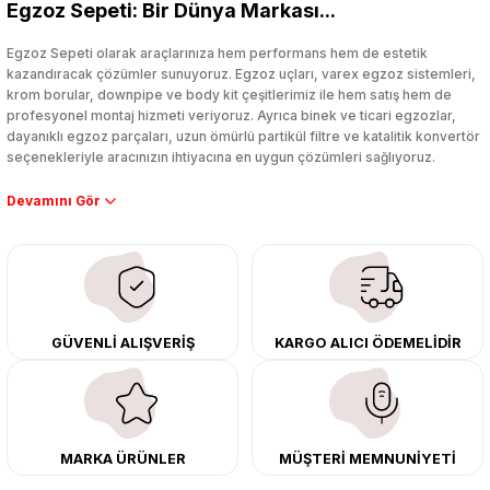
Egzoz Sepeti: Bir Dünya Markası...
Yorum Yaz
Egzoz Sepeti olarak araçlarınıza hem performans hem de estetik
kazandıracak çözümler sunuyoruz. Egzoz uçları, varex egzoz sistemleri,
krom borular, downpipe ve body kit çeşitlerimiz ile hem satış hem de
profesyonel montaj hizmeti veriyoruz. Ayrıca binek ve ticari egzozlar,
dayanıklı egzoz parçaları, uzun ömürlü partikül filtre ve katalitik konvertör
seçenekleriyle aracınızın ihtiyacına en uygun çözümleri sağlıyoruz.
Performans artışı isteyen sürücüler için özel performans egzozları ve
downpipe sistemlerimiz, ağır iş koşulları için ise dayanıklı ağır vasıta
egzoz ve iş makinası egzozları sunuyoruz. Eski parçalarınızı uygun fiyatlı
çıkma orijinal ürünler ile yenileyebilir, body kit uygulamalarıyla aracınızın
tasarımını ve aerodinamisini üst seviyeye taşıyabilirsiniz.
Tüm ürünlerimiz orijinal, dayanıklı ve uzun ömürlüdür. İstanbul’daki montaj
GÜVENLİ ALIŞVERİŞ
KARGO ALICI ÖDEMELİDİR
merkezimizde profesyonel montaj yapıyor, Türkiye’nin her yerine güvenli
kargo ile teslimat gerçekleştiriyoruz. Aracınıza değer katmak için doğru
adres: Egzoz Sepeti.
MARKA ÜRÜNLER
MÜŞTERİ MEMNUNİYETİ