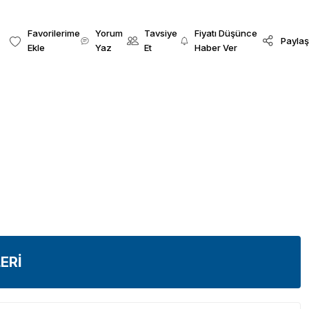
Yorum
Tavsiye
Fiyatı Düşünce
Paylaş
Yaz
Et
Haber Ver
ERİ