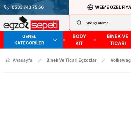
0533 743 75 56
WEB'E ÖZEL FİY
BODY
BİNEK VE
GENEL
KATEGORİLER
KİT
TİCARİ
Anasayfa
Binek Ve Ticari Egzozlar
Volkswag