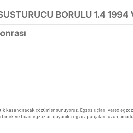
USTURUCU BORULU 1.4 1994 V
onrası
Bu ürüne ilk yorumu siz yapın!
k kazandıracak çözümler sunuyoruz. Egzoz uçları, varex egzoz si
inek ve ticari egzozlar, dayanıklı egzoz parçaları, uzun ömürlü p
Yorum Yaz