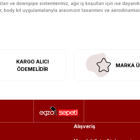
arı ve downpipe sistemlerimiz, ağır iş koşulları için ise dayanık
lir, body kit uygulamalarıyla aracınızın tasarımını ve aerodinamisi
l’daki montaj merkezimizde profesyonel montaj yapıyor, Türkiye’ni
KARGO ALICI
MARKA Ü
ÖDEMELİDİR
Alışveriş