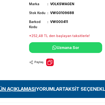
Marka
VOLKSWAGEN
Stok Kodu
VWG0109688
Barkod
VW000411
Kodu
*252,48 TL den başlayan taksitlerle!
Uzmana Sor
Paylaş
ÜN AÇIKLAMASI
YORUMLAR
TAKSİT SEÇENEKL