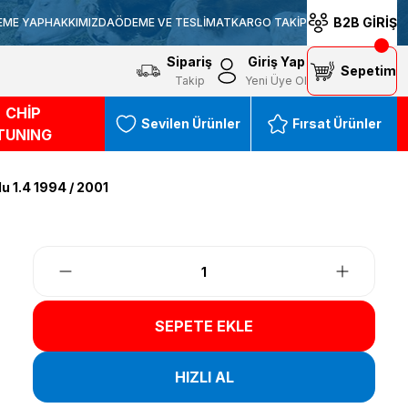
B2B GİRİŞ
EME YAP
HAKKIMIZDA
ÖDEME VE TESLİMAT
KARGO TAKİP
Sipariş
Giriş Yap
Sepetim
Takip
Yeni Üye Ol
CHİP
Sevilen Ürünler
Fırsat Ürünler
TUNING
u 1.4 1994 / 2001
SEPETE EKLE
HIZLI AL