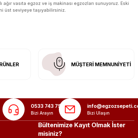
lı ağır vasıta egzoz ve iş makinası egzozları sunuyoruz. Eski
ni üst seviyeye taşıyabilirsiniz.
n her yerine güvenli kargo ile teslimat gerçekleştiriyoruz.
RÜNLER
MÜŞTERİ MEMNUNİYETİ
0533 743 75 56
info@egzozsepeti.
Bizi Arayın
Bizi Ulaşın
Bültenimize Kayıt Olmak İster
misiniz?