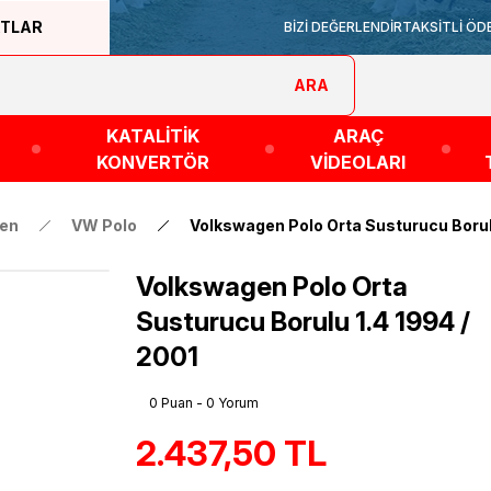
ATLAR
BİZİ DEĞERLENDİR
TAKSİTLİ ÖD
ARA
KATALİTİK
ARAÇ
KONVERTÖR
VİDEOLARI
en
VW Polo
Volkswagen Polo Orta Susturucu Borul
Volkswagen Polo Orta
Susturucu Borulu 1.4 1994 /
2001
0 Puan - 0 Yorum
2.437,50 TL