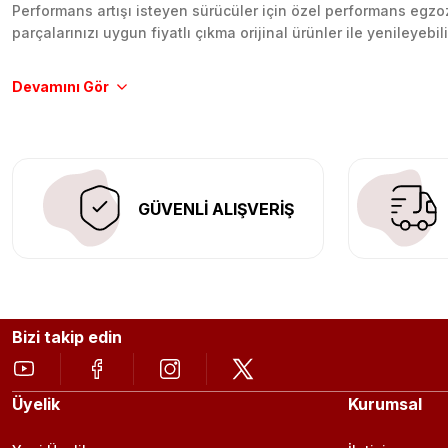
Performans artışı isteyen sürücüler için özel performans egzozl
parçalarınızı uygun fiyatlı çıkma orijinal ürünler ile yenileyebi
Tüm ürünlerimiz orijinal, dayanıklı ve uzun ömürlüdür. İstanbu
Aracınıza değer katmak için doğru adres: Egzoz Sepeti.
GÜVENLİ ALIŞVERİŞ
Bizi takip edin
Üyelik
Kurumsal