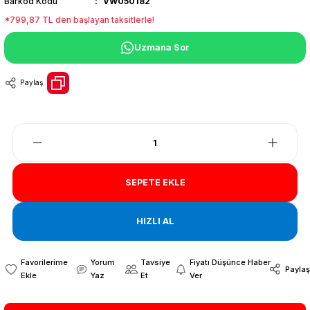
Barkod Kodu
VW050182
*799,87 TL den başlayan taksitlerle!
Uzmana Sor
Paylaş
SEPETE EKLE
HIZLI AL
Yorum
Tavsiye
Fiyatı Düşünce Haber
Paylaş
Yaz
Et
Ver