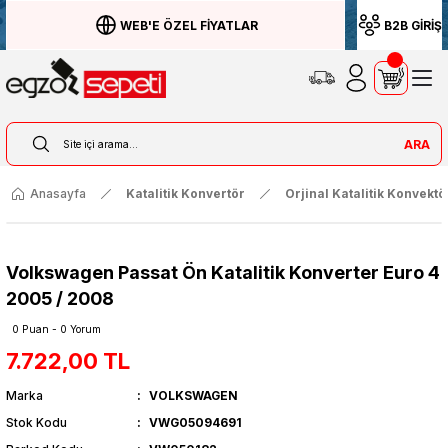
WEB'E ÖZEL FİYATLAR
B2B GİRİŞ
ARA
Anasayfa
Katalitik Konvertör
Orjinal Katalitik Konvektö
Volkswagen Passat Ön Katalitik Konverter Euro 4
2005 / 2008
0 Puan - 0 Yorum
7.722,00 TL
Marka
VOLKSWAGEN
Stok Kodu
VWG05094691