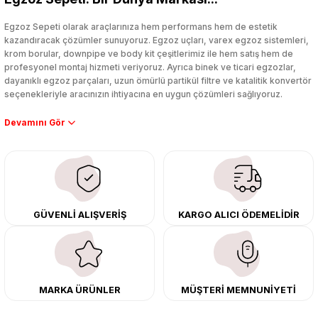
Yorum Yaz
Egzoz Sepeti olarak araçlarınıza hem performans hem de estetik
kazandıracak çözümler sunuyoruz. Egzoz uçları, varex egzoz sistemleri,
krom borular, downpipe ve body kit çeşitlerimiz ile hem satış hem de
profesyonel montaj hizmeti veriyoruz. Ayrıca binek ve ticari egzozlar,
dayanıklı egzoz parçaları, uzun ömürlü partikül filtre ve katalitik konvertör
seçenekleriyle aracınızın ihtiyacına en uygun çözümleri sağlıyoruz.
Performans artışı isteyen sürücüler için özel performans egzozları ve
downpipe sistemlerimiz, ağır iş koşulları için ise dayanıklı ağır vasıta
egzoz ve iş makinası egzozları sunuyoruz. Eski parçalarınızı uygun fiyatlı
çıkma orijinal ürünler ile yenileyebilir, body kit uygulamalarıyla aracınızın
tasarımını ve aerodinamisini üst seviyeye taşıyabilirsiniz.
Tüm ürünlerimiz orijinal, dayanıklı ve uzun ömürlüdür. İstanbul’daki montaj
GÜVENLİ ALIŞVERİŞ
KARGO ALICI ÖDEMELİDİR
merkezimizde profesyonel montaj yapıyor, Türkiye’nin her yerine güvenli
kargo ile teslimat gerçekleştiriyoruz. Aracınıza değer katmak için doğru
adres: Egzoz Sepeti.
MARKA ÜRÜNLER
MÜŞTERİ MEMNUNİYETİ