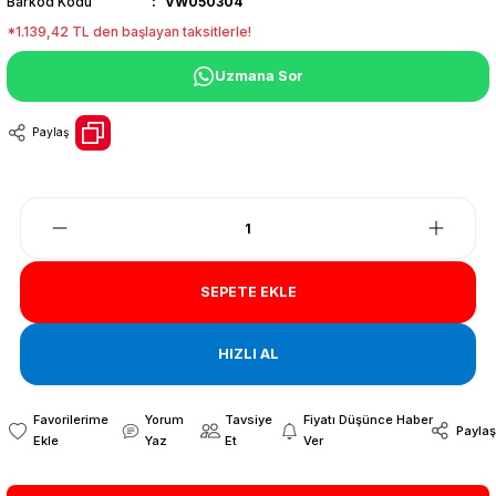
Barkod Kodu
VW050304
*1.139,42 TL den başlayan taksitlerle!
Uzmana Sor
Paylaş
SEPETE EKLE
HIZLI AL
Yorum
Tavsiye
Fiyatı Düşünce Haber
Paylaş
Yaz
Et
Ver