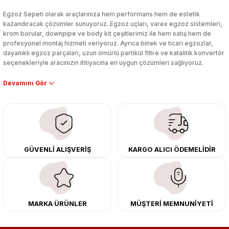
Yorum Yaz
Egzoz Sepeti olarak araçlarınıza hem performans hem de estetik
kazandıracak çözümler sunuyoruz. Egzoz uçları, varex egzoz sistemleri,
krom borular, downpipe ve body kit çeşitlerimiz ile hem satış hem de
profesyonel montaj hizmeti veriyoruz. Ayrıca binek ve ticari egzozlar,
dayanıklı egzoz parçaları, uzun ömürlü partikül filtre ve katalitik konvertör
seçenekleriyle aracınızın ihtiyacına en uygun çözümleri sağlıyoruz.
Performans artışı isteyen sürücüler için özel performans egzozları ve
downpipe sistemlerimiz, ağır iş koşulları için ise dayanıklı ağır vasıta
egzoz ve iş makinası egzozları sunuyoruz. Eski parçalarınızı uygun fiyatlı
çıkma orijinal ürünler ile yenileyebilir, body kit uygulamalarıyla aracınızın
tasarımını ve aerodinamisini üst seviyeye taşıyabilirsiniz.
Tüm ürünlerimiz orijinal, dayanıklı ve uzun ömürlüdür. İstanbul’daki montaj
GÜVENLİ ALIŞVERİŞ
KARGO ALICI ÖDEMELİDİR
merkezimizde profesyonel montaj yapıyor, Türkiye’nin her yerine güvenli
kargo ile teslimat gerçekleştiriyoruz. Aracınıza değer katmak için doğru
adres: Egzoz Sepeti.
MARKA ÜRÜNLER
MÜŞTERİ MEMNUNİYETİ