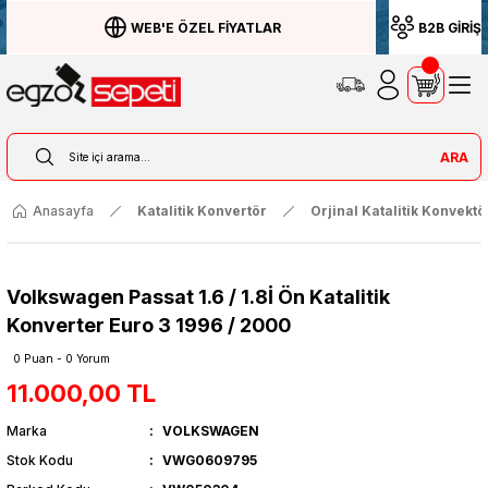
WEB'E ÖZEL FİYATLAR
B2B GİRİŞ
ARA
Anasayfa
Katalitik Konvertör
Orjinal Katalitik Konvektö
Volkswagen Passat 1.6 / 1.8İ Ön Katalitik
Konverter Euro 3 1996 / 2000
0 Puan - 0 Yorum
11.000,00 TL
Marka
VOLKSWAGEN
Stok Kodu
VWG0609795