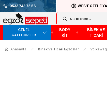
0533 743 75 56
WEB'E ÖZEL FİY
BODY
BİNEK VE
GENEL
KATEGORİLER
KİT
TİCARİ
Anasayfa
Binek Ve Ticari Egzozlar
Volkswag