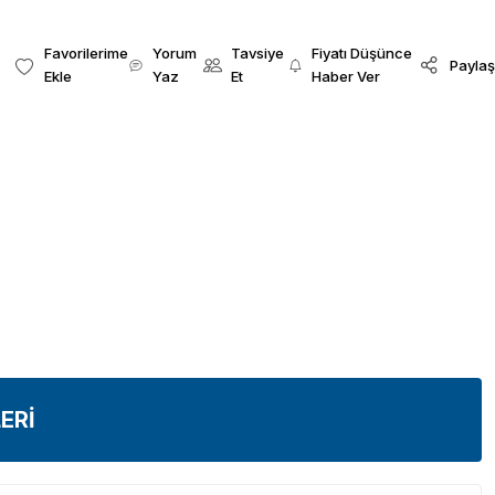
Yorum
Tavsiye
Fiyatı Düşünce
Paylaş
Yaz
Et
Haber Ver
ERİ