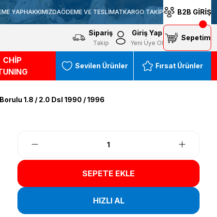
B2B GİRİŞ
EME YAP
HAKKIMIZDA
ÖDEME VE TESLİMAT
KARGO TAKİP
Sipariş
Giriş Yap
Sepetim
Takip
Yeni Üye Ol
CHİP
Sevilen Ürünler
Fırsat Ürünler
TUNING
orulu 1.8 / 2.0 Dsl 1990 / 1996
SEPETE EKLE
HIZLI AL