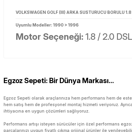
VOLKSWAGEN GOLF (III) ARKA SUSTURUCU BORULU 1.8 /
Uyumlu Modeller:
1990 > 1996
Motor Seçeneği:
1.8 / 2.0 DS
Egzoz Sepeti: Bir Dünya Markası...
Egzoz Sepeti olarak araçlarınıza hem performans hem de esteti
hem satış hem de profesyonel montaj hizmeti veriyoruz. Ayrıca b
ihtiyacına en uygun çözümleri sağlıyoruz.
Performans artışı isteyen sürücüler için özel performans egzozl
parçalarınızı uygun fiyatlı çıkma orijinal ürünler ile yenileyebi