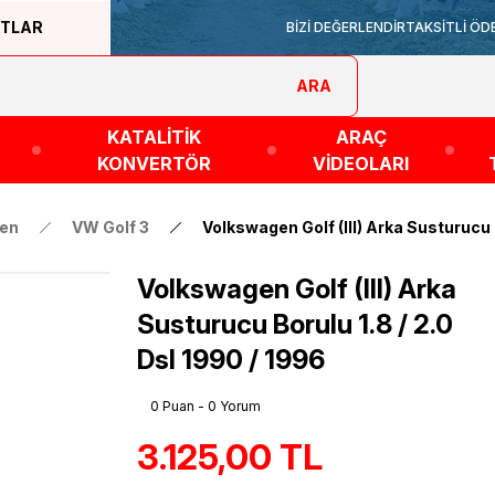
ATLAR
BİZİ DEĞERLENDİR
TAKSİTLİ ÖD
ARA
KATALİTİK
ARAÇ
KONVERTÖR
VİDEOLARI
en
VW Golf 3
Volkswagen Golf (III) Arka Susturucu B
Volkswagen Golf (III) Arka
Susturucu Borulu 1.8 / 2.0
Dsl 1990 / 1996
0 Puan - 0 Yorum
3.125,00 TL