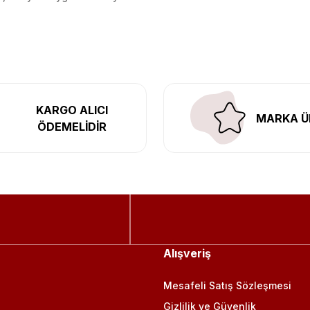
l’daki montaj merkezimizde profesyonel montaj yapıyor, Türkiye’ni
KARGO ALICI
MARKA Ü
ÖDEMELİDİR
Alışveriş
Mesafeli Satış Sözleşmesi
Gizlilik ve Güvenlik