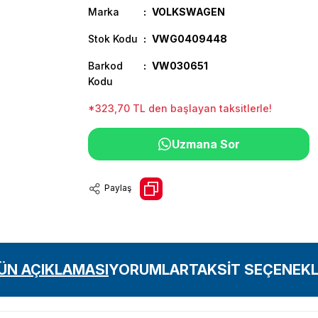
Marka
VOLKSWAGEN
Stok Kodu
VWG0409448
Barkod
VW030651
Kodu
*323,70 TL den başlayan taksitlerle!
Uzmana Sor
Paylaş
ÜN AÇIKLAMASI
YORUMLAR
TAKSİT SEÇENEKL