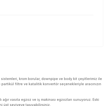
stemleri, krom borular, downpipe ve body kit çeşitlerimiz ile
artikül filtre ve katalitik konvertör seçenekleriyle aracınızın
lı ağır vasıta egzoz ve iş makinası egzozları sunuyoruz. Eski
ni üst seviyeye taşıyabilirsiniz.