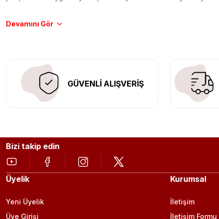
Tüm ürünlerimiz orijinal, dayanıklı ve uzun ömürlüdür. İstanbu
Aracınıza değer katmak için doğru adres: Egzoz Sepeti.
GÜVENLİ ALIŞVERİŞ
Bizi takip edin
Üyelik
Kurumsal
Yeni Üyelik
İletişim
Üye Girişi
İletişim Formu