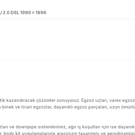
 2.0 DSL 1990 > 1996
L
Bu ürüne ilk yorumu siz yapın!
k kazandıracak çözümler sunuyoruz. Egzoz uçları, varex egzoz si
inek ve ticari egzozlar, dayanıklı egzoz parçaları, uzun ömürlü p
Yorum Yaz
arı ve downpipe sistemlerimiz, ağır iş koşulları için ise dayanık
lir, body kit uygulamalarıyla aracınızın tasarımını ve aerodinamisi