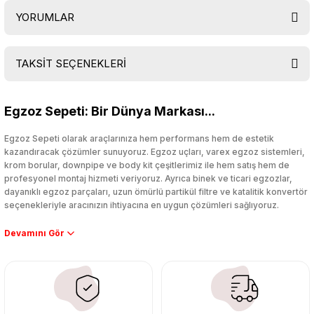
YORUMLAR
TAKSİT SEÇENEKLERİ
Bu ürüne ilk yorumu siz yapın!
Egzoz Sepeti: Bir Dünya Markası...
Yorum Yaz
Egzoz Sepeti olarak araçlarınıza hem performans hem de estetik
kazandıracak çözümler sunuyoruz. Egzoz uçları, varex egzoz sistemleri,
krom borular, downpipe ve body kit çeşitlerimiz ile hem satış hem de
profesyonel montaj hizmeti veriyoruz. Ayrıca binek ve ticari egzozlar,
dayanıklı egzoz parçaları, uzun ömürlü partikül filtre ve katalitik konvertör
seçenekleriyle aracınızın ihtiyacına en uygun çözümleri sağlıyoruz.
Performans artışı isteyen sürücüler için özel performans egzozları ve
downpipe sistemlerimiz, ağır iş koşulları için ise dayanıklı ağır vasıta
egzoz ve iş makinası egzozları sunuyoruz. Eski parçalarınızı uygun fiyatlı
çıkma orijinal ürünler ile yenileyebilir, body kit uygulamalarıyla aracınızın
tasarımını ve aerodinamisini üst seviyeye taşıyabilirsiniz.
Tüm ürünlerimiz orijinal, dayanıklı ve uzun ömürlüdür. İstanbul’daki montaj