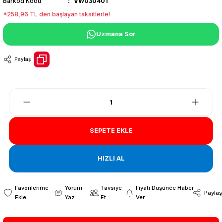
Barkod Kodu
VW030401
*258,96 TL den başlayan taksitlerle!
Uzmana Sor
Paylaş
SEPETE EKLE
HIZLI AL
Yorum
Tavsiye
Fiyatı Düşünce Haber
Paylaş
Yaz
Et
Ver