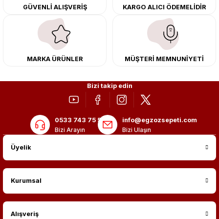
GÜVENLİ ALIŞVERİŞ
KARGO ALICI ÖDEMELİDİR
merkezimizde profesyonel montaj yapıyor, Türkiye’nin her yerine güvenli
kargo ile teslimat gerçekleştiriyoruz. Aracınıza değer katmak için doğru
adres: Egzoz Sepeti.
MARKA ÜRÜNLER
MÜŞTERİ MEMNUNİYETİ
Bizi takip edin
0533 743 75 56
info@egzozsepeti.com
Bizi Arayın
Bizi Ulaşın
Üyelik
Kurumsal
Alışveriş