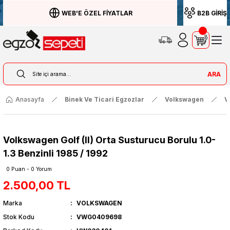
WEB'E ÖZEL FİYATLAR
B2B GİRİŞ
ARA
Anasayfa
Binek Ve Ticari Egzozlar
Volkswagen
V
Volkswagen Golf (II) Orta Susturucu Borulu 1.0-
1.3 Benzinli 1985 / 1992
0 Puan - 0 Yorum
2.500,00 TL
Marka
VOLKSWAGEN
Stok Kodu
VWG0409698