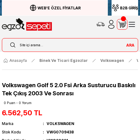
WEB'E ÖZEL FİYATLAR
B2B GİRİŞ
ARA
Anasayfa
Binek Ve Ticari Egzozlar
Volkswagen
V
Volkswagen Golf 5 2.0 Fsi Arka Susturucu Baskılı
Tek Çıkış 2003 Ve Sonrası
0 Puan - 0 Yorum
6.562,50 TL
Marka
VOLKSWAGEN
Stok Kodu
VWG0709438