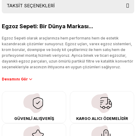
TAKSİT SEÇENEKLERİ
Bu ürüne ilk yorumu siz yapın!
Egzoz Sepeti: Bir Dünya Markası...
Yorum Yaz
Egzoz Sepeti olarak araçlarınıza hem performans hem de estetik
kazandıracak çözümler sunuyoruz. Egzoz uçları, varex egzoz sistemleri,
krom borular, downpipe ve body kit çeşitlerimiz ile hem satış hem de
profesyonel montaj hizmeti veriyoruz. Ayrıca binek ve ticari egzozlar,
dayanıklı egzoz parçaları, uzun ömürlü partikül filtre ve katalitik konvertör
seçenekleriyle aracınızın ihtiyacına en uygun çözümleri sağlıyoruz.
Performans artışı isteyen sürücüler için özel performans egzozları ve
downpipe sistemlerimiz, ağır iş koşulları için ise dayanıklı ağır vasıta
egzoz ve iş makinası egzozları sunuyoruz. Eski parçalarınızı uygun fiyatlı
çıkma orijinal ürünler ile yenileyebilir, body kit uygulamalarıyla aracınızın
tasarımını ve aerodinamisini üst seviyeye taşıyabilirsiniz.
Tüm ürünlerimiz orijinal, dayanıklı ve uzun ömürlüdür. İstanbul’daki montaj
GÜVENLİ ALIŞVERİŞ
KARGO ALICI ÖDEMELİDİR
merkezimizde profesyonel montaj yapıyor, Türkiye’nin her yerine güvenli
kargo ile teslimat gerçekleştiriyoruz. Aracınıza değer katmak için doğru
adres: Egzoz Sepeti.