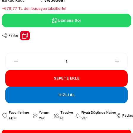
Barkod Kodu
VW060661
*679,77 TL den başlayan taksitlerle!
Uzmana Sor
Paylaş
SEPETE EKLE
HIZLI AL
Yorum
Tavsiye
Fiyatı Düşünce Haber
Paylaş
Yaz
Et
Ver