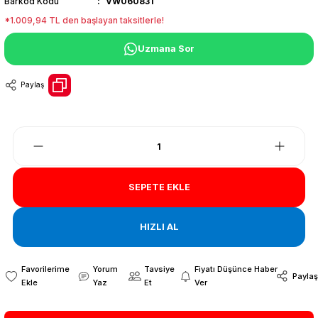
Barkod Kodu
VW060831
*1.009,94 TL den başlayan taksitlerle!
Uzmana Sor
Paylaş
SEPETE EKLE
HIZLI AL
Yorum
Tavsiye
Fiyatı Düşünce Haber
Paylaş
Yaz
Et
Ver