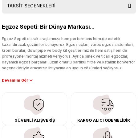
TAKSİT SEÇENEKLERİ
Bu ürüne ilk yorumu siz yapın!
Egzoz Sepeti: Bir Dünya Markası...
Yorum Yaz
Egzoz Sepeti olarak araçlarınıza hem performans hem de estetik
kazandıracak çözümler sunuyoruz. Egzoz uçları, varex egzoz sistemleri,
krom borular, downpipe ve body kit çeşitlerimiz ile hem satış hem de
profesyonel montaj hizmeti veriyoruz. Ayrıca binek ve ticari egzozlar,
dayanıklı egzoz parçaları, uzun ömürlü partikül filtre ve katalitik konvertör
seçenekleriyle aracınızın ihtiyacına en uygun çözümleri sağlıyoruz.
Performans artışı isteyen sürücüler için özel performans egzozları ve
downpipe sistemlerimiz, ağır iş koşulları için ise dayanıklı ağır vasıta
egzoz ve iş makinası egzozları sunuyoruz. Eski parçalarınızı uygun fiyatlı
çıkma orijinal ürünler ile yenileyebilir, body kit uygulamalarıyla aracınızın
tasarımını ve aerodinamisini üst seviyeye taşıyabilirsiniz.
Tüm ürünlerimiz orijinal, dayanıklı ve uzun ömürlüdür. İstanbul’daki montaj
GÜVENLİ ALIŞVERİŞ
KARGO ALICI ÖDEMELİDİR
merkezimizde profesyonel montaj yapıyor, Türkiye’nin her yerine güvenli
kargo ile teslimat gerçekleştiriyoruz. Aracınıza değer katmak için doğru
adres: Egzoz Sepeti.