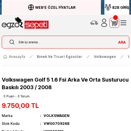
WEB'E ÖZEL FİYATLAR
B2B GİRİŞ
ARA
Anasayfa
Binek Ve Ticari Egzozlar
Volkswagen
V
Volkswagen Golf 5 1.6 Fsi Arka Ve Orta Susturucu
Baskılı 2003 / 2008
0 Puan - 0 Yorum
9.750,00 TL
Marka
VOLKSWAGEN
Stok Kodu
VWG0709268