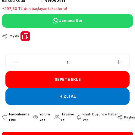
Barkod Kodu
VW060411
*297,80 TL den başlayan taksitlerle!
Uzmana Sor
Paylaş
SEPETE EKLE
HIZLI AL
Yorum
Tavsiye
Fiyatı Düşünce Haber
Paylaş
Yaz
Et
Ver