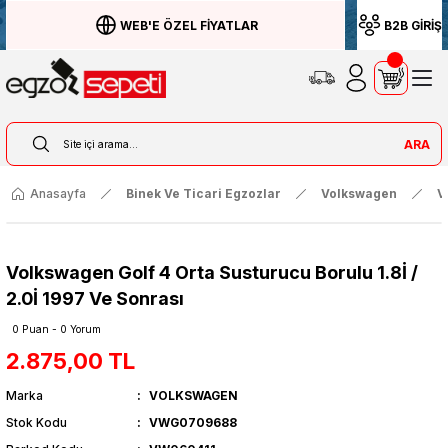
WEB'E ÖZEL FİYATLAR
B2B GİRİŞ
ARA
Anasayfa
Binek Ve Ticari Egzozlar
Volkswagen
V
Volkswagen Golf 4 Orta Susturucu Borulu 1.8İ /
2.0İ 1997 Ve Sonrası
0 Puan - 0 Yorum
2.875,00 TL
Marka
VOLKSWAGEN
Stok Kodu
VWG0709688