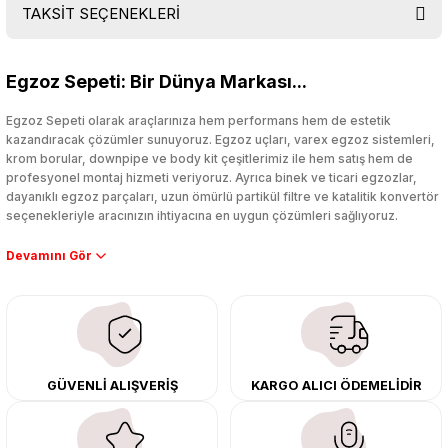
TAKSİT SEÇENEKLERİ
Bu ürüne ilk yorumu siz yapın!
Egzoz Sepeti: Bir Dünya Markası...
Yorum Yaz
Egzoz Sepeti olarak araçlarınıza hem performans hem de estetik
kazandıracak çözümler sunuyoruz. Egzoz uçları, varex egzoz sistemleri,
krom borular, downpipe ve body kit çeşitlerimiz ile hem satış hem de
profesyonel montaj hizmeti veriyoruz. Ayrıca binek ve ticari egzozlar,
dayanıklı egzoz parçaları, uzun ömürlü partikül filtre ve katalitik konvertör
seçenekleriyle aracınızın ihtiyacına en uygun çözümleri sağlıyoruz.
Performans artışı isteyen sürücüler için özel performans egzozları ve
downpipe sistemlerimiz, ağır iş koşulları için ise dayanıklı ağır vasıta
egzoz ve iş makinası egzozları sunuyoruz. Eski parçalarınızı uygun fiyatlı
çıkma orijinal ürünler ile yenileyebilir, body kit uygulamalarıyla aracınızın
tasarımını ve aerodinamisini üst seviyeye taşıyabilirsiniz.
Tüm ürünlerimiz orijinal, dayanıklı ve uzun ömürlüdür. İstanbul’daki montaj
GÜVENLİ ALIŞVERİŞ
KARGO ALICI ÖDEMELİDİR
merkezimizde profesyonel montaj yapıyor, Türkiye’nin her yerine güvenli
kargo ile teslimat gerçekleştiriyoruz. Aracınıza değer katmak için doğru
adres: Egzoz Sepeti.