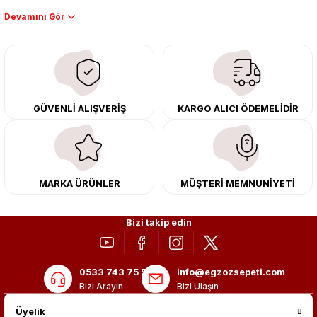
Performans artışı isteyen sürücüler için özel performans egzozları ve
downpipe sistemlerimiz, ağır iş koşulları için ise dayanıklı ağır vasıta
egzoz ve iş makinası egzozları sunuyoruz. Eski parçalarınızı uygun fiyatlı
çıkma orijinal ürünler ile yenileyebilir, body kit uygulamalarıyla aracınızın
tasarımını ve aerodinamisini üst seviyeye taşıyabilirsiniz.
Tüm ürünlerimiz orijinal, dayanıklı ve uzun ömürlüdür. İstanbul’daki montaj
GÜVENLİ ALIŞVERİŞ
KARGO ALICI ÖDEMELİDİR
merkezimizde profesyonel montaj yapıyor, Türkiye’nin her yerine güvenli
kargo ile teslimat gerçekleştiriyoruz. Aracınıza değer katmak için doğru
adres: Egzoz Sepeti.
MARKA ÜRÜNLER
MÜŞTERİ MEMNUNİYETİ
Bizi takip edin
0533 743 75 56
info@egzozsepeti.com
Bizi Arayın
Bizi Ulaşın
Üyelik