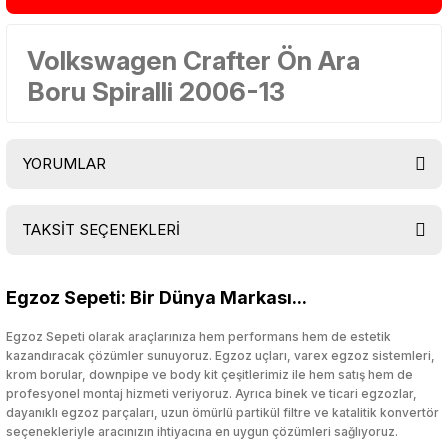
Volkswagen Crafter Ön Ara
Boru Spiralli 2006-13
YORUMLAR
TAKSİT SEÇENEKLERİ
Bu ürüne ilk yorumu siz yapın!
Egzoz Sepeti: Bir Dünya Markası...
Yorum Yaz
Egzoz Sepeti olarak araçlarınıza hem performans hem de estetik
kazandıracak çözümler sunuyoruz. Egzoz uçları, varex egzoz sistemleri,
krom borular, downpipe ve body kit çeşitlerimiz ile hem satış hem de
profesyonel montaj hizmeti veriyoruz. Ayrıca binek ve ticari egzozlar,
dayanıklı egzoz parçaları, uzun ömürlü partikül filtre ve katalitik konvertör
seçenekleriyle aracınızın ihtiyacına en uygun çözümleri sağlıyoruz.