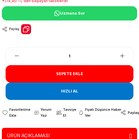
*174,80 TL den başlayan taksitlerle!
Uzmana Sor
Paylaş
SEPETE EKLE
HIZLI AL
Yorum
Tavsiye
Fiyatı Düşünce Haber
Paylaş
Yaz
Et
Ver
ÜRÜN AÇIKLAMASI