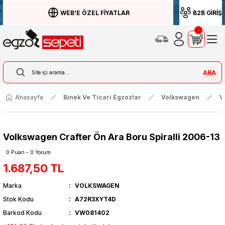
WEB'E ÖZEL FİYATLAR
B2B GİRİŞ
ARA
Anasayfa
Binek Ve Ticari Egzozlar
Volkswagen
V
Volkswagen Crafter Ön Ara Boru Spiralli 2006-13
0 Puan - 0 Yorum
1.687,50 TL
Marka
VOLKSWAGEN
Stok Kodu
A72R3XYT4D
Barkod Kodu
VW081402