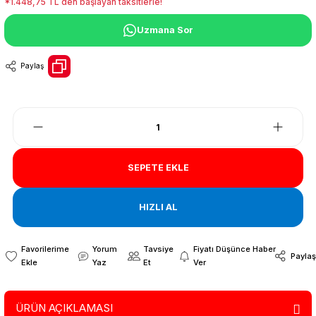
*1.448,75 TL den başlayan taksitlerle!
Uzmana Sor
Paylaş
SEPETE EKLE
HIZLI AL
Yorum
Tavsiye
Fiyatı Düşünce Haber
Paylaş
Yaz
Et
Ver
ÜRÜN AÇIKLAMASI