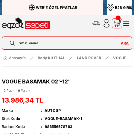
WEB'E ÖZEL FİYATLAR
B2B GİRİŞ
ARA
Anasayfa
Body Kit İTHAL
LAND ROVER
VOGUE
VOGUE BASAMAK 02'-12'
0 Puan - 0 Yorum
13.986,34 TL
Marka
AUTOGP
Stok Kodu
VOGUE-BASAMAK-1
Barkod Kodu
986556578763