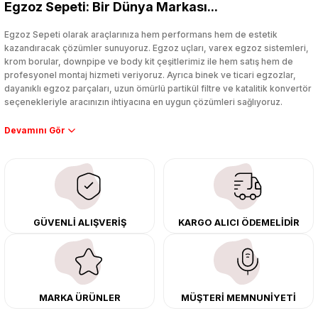
Egzoz Sepeti: Bir Dünya Markası...
Yorum Yaz
Egzoz Sepeti olarak araçlarınıza hem performans hem de estetik
kazandıracak çözümler sunuyoruz. Egzoz uçları, varex egzoz sistemleri,
krom borular, downpipe ve body kit çeşitlerimiz ile hem satış hem de
profesyonel montaj hizmeti veriyoruz. Ayrıca binek ve ticari egzozlar,
dayanıklı egzoz parçaları, uzun ömürlü partikül filtre ve katalitik konvertör
seçenekleriyle aracınızın ihtiyacına en uygun çözümleri sağlıyoruz.
Performans artışı isteyen sürücüler için özel performans egzozları ve
downpipe sistemlerimiz, ağır iş koşulları için ise dayanıklı ağır vasıta
egzoz ve iş makinası egzozları sunuyoruz. Eski parçalarınızı uygun fiyatlı
çıkma orijinal ürünler ile yenileyebilir, body kit uygulamalarıyla aracınızın
tasarımını ve aerodinamisini üst seviyeye taşıyabilirsiniz.
Tüm ürünlerimiz orijinal, dayanıklı ve uzun ömürlüdür. İstanbul’daki montaj
GÜVENLİ ALIŞVERİŞ
KARGO ALICI ÖDEMELİDİR
merkezimizde profesyonel montaj yapıyor, Türkiye’nin her yerine güvenli
kargo ile teslimat gerçekleştiriyoruz. Aracınıza değer katmak için doğru
adres: Egzoz Sepeti.
MARKA ÜRÜNLER
MÜŞTERİ MEMNUNİYETİ