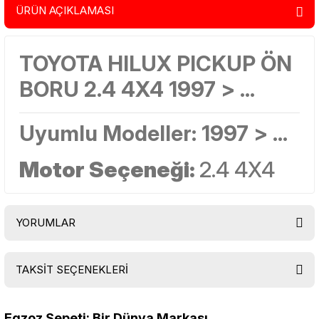
ÜRÜN AÇIKLAMASI
TOYOTA HILUX PICKUP ÖN
BORU 2.4 4X4 1997 > ...
Uyumlu Modeller: 1997 > ...
Motor Seçeneği:
2.4 4X4
YORUMLAR
TAKSİT SEÇENEKLERİ
Bu ürüne ilk yorumu siz yapın!
Egzoz Sepeti: Bir Dünya Markası...