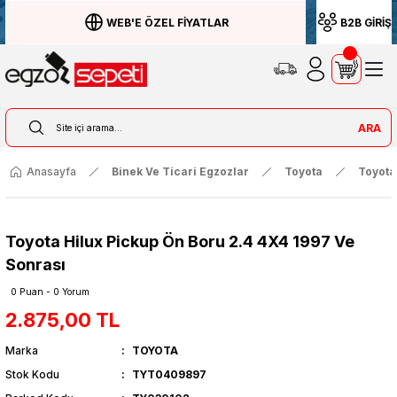
WEB'E ÖZEL FİYATLAR
B2B GİRİŞ
ARA
Anasayfa
Binek Ve Ticari Egzozlar
Toyota
Toyota
Toyota Hilux Pickup Ön Boru 2.4 4X4 1997 Ve
Sonrası
0 Puan - 0 Yorum
2.875,00 TL
Marka
TOYOTA
Stok Kodu
TYT0409897