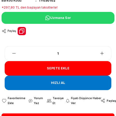
Barkod Kodu
TY030102
*297,80 TL den başlayan taksitlerle!
Uzmana Sor
Paylaş
SEPETE EKLE
HIZLI AL
Yorum
Tavsiye
Fiyatı Düşünce Haber
Paylaş
Yaz
Et
Ver