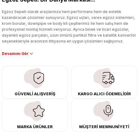
Yorum Yaz
Egzoz Sepeti olarak araçlarınıza hem performans hem de estetik
kazandıracak çözümler sunuyoruz. Egzoz uçları, varex egzoz sistemleri,
krom borular, downpipe ve body kit çeşitlerimiz ile hem satış hem de
profesyonel montaj hizmeti veriyoruz. Ayrıca binek ve ticari egzozlar,
dayanıklı egzoz parçaları, uzun ömürlü partikül filtre ve katalitik konvertör
seçenekleriyle aracınızın ihtiyacına en uygun çözümleri sağlıyoruz.
Performans artışı isteyen sürücüler için özel performans egzozları ve
downpipe sistemlerimiz, ağır iş koşulları için ise dayanıklı ağır vasıta
egzoz ve iş makinası egzozları sunuyoruz. Eski parçalarınızı uygun fiyatlı
çıkma orijinal ürünler ile yenileyebilir, body kit uygulamalarıyla aracınızın
tasarımını ve aerodinamisini üst seviyeye taşıyabilirsiniz.
Tüm ürünlerimiz orijinal, dayanıklı ve uzun ömürlüdür. İstanbul’daki montaj
GÜVENLİ ALIŞVERİŞ
KARGO ALICI ÖDEMELİDİR
merkezimizde profesyonel montaj yapıyor, Türkiye’nin her yerine güvenli
kargo ile teslimat gerçekleştiriyoruz. Aracınıza değer katmak için doğru
adres: Egzoz Sepeti.
MARKA ÜRÜNLER
MÜŞTERİ MEMNUNİYETİ