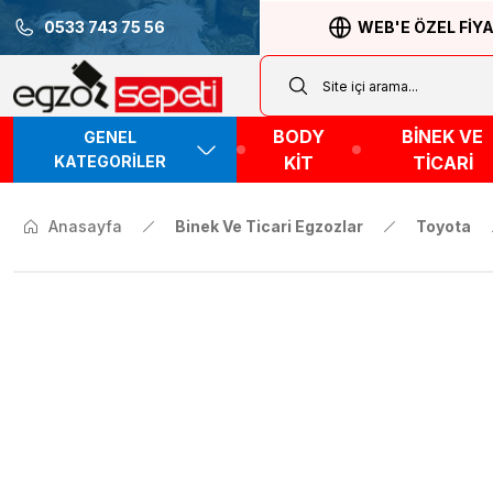
0533 743 75 56
WEB'E ÖZEL FİY
BODY
BİNEK VE
GENEL
KATEGORİLER
KİT
TİCARİ
Anasayfa
Binek Ve Ticari Egzozlar
Toyota