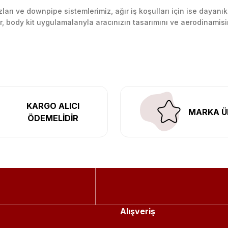
arı ve downpipe sistemlerimiz, ağır iş koşulları için ise dayanık
lir, body kit uygulamalarıyla aracınızın tasarımını ve aerodinamisi
l’daki montaj merkezimizde profesyonel montaj yapıyor, Türkiye’ni
KARGO ALICI
MARKA Ü
ÖDEMELİDİR
Alışveriş