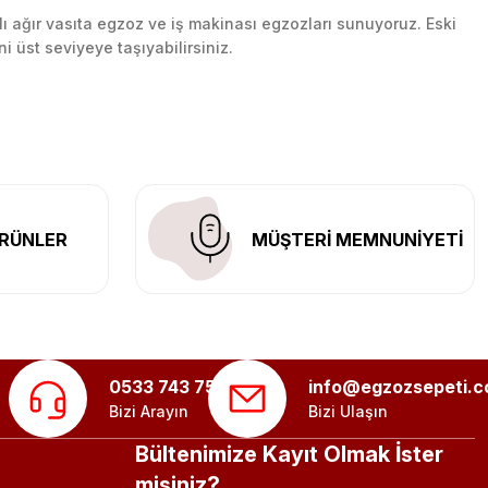
lı ağır vasıta egzoz ve iş makinası egzozları sunuyoruz. Eski
ni üst seviyeye taşıyabilirsiniz.
n her yerine güvenli kargo ile teslimat gerçekleştiriyoruz.
RÜNLER
MÜŞTERİ MEMNUNİYETİ
0533 743 75 56
info@egzozsepeti.
Bizi Arayın
Bizi Ulaşın
Bültenimize Kayıt Olmak İster
misiniz?