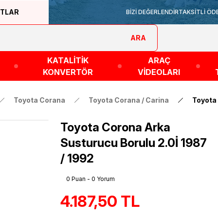
ATLAR
BİZİ DEĞERLENDİR
TAKSİTLİ ÖD
ARA
KATALİTİK
ARAÇ
KONVERTÖR
VİDEOLARI
Toyota Corana
Toyota Corana / Carina
Toyota 
Toyota Corona Arka
Susturucu Borulu 2.0İ 1987
/ 1992
0 Puan - 0 Yorum
4.187,50 TL