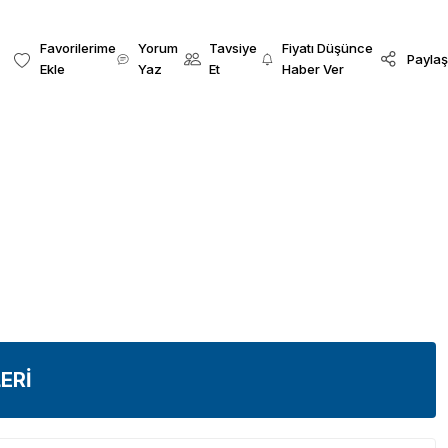
Yorum
Tavsiye
Fiyatı Düşünce
Paylaş
Yaz
Et
Haber Ver
ERİ