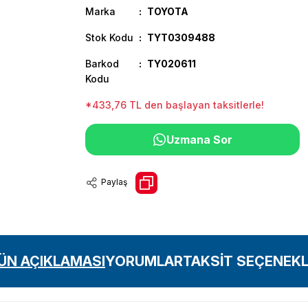
Marka
TOYOTA
Stok Kodu
TYT0309488
Barkod
TY020611
Kodu
*433,76 TL den başlayan taksitlerle!
Uzmana Sor
Paylaş
ÜN AÇIKLAMASI
YORUMLAR
TAKSİT SEÇENEKL