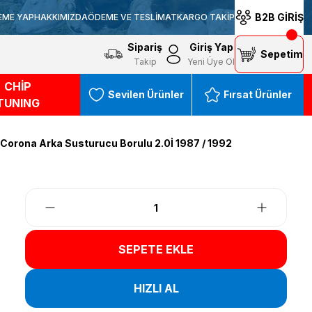
B2B GİRİŞ
EME YAP
HAKKIMIZDA
ÖDEME VE TESLİMAT
KARGO TAKİP
Sipariş
Giriş Yap
Sepetim
Takip
Yeni Üye Ol
CHİP
Sevilen Ürünler
Fırsat Ürünler
TUNING
Corona Arka Susturucu Borulu 2.0İ 1987 / 1992
SEPETE EKLE
HIZLI AL