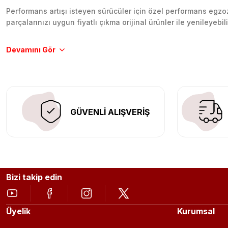
Performans artışı isteyen sürücüler için özel performans egzozl
parçalarınızı uygun fiyatlı çıkma orijinal ürünler ile yenileyebi
Tüm ürünlerimiz orijinal, dayanıklı ve uzun ömürlüdür. İstanbu
Aracınıza değer katmak için doğru adres: Egzoz Sepeti.
GÜVENLİ ALIŞVERİŞ
Bizi takip edin
Üyelik
Kurumsal