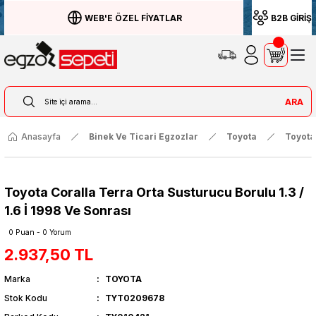
WEB'E ÖZEL FİYATLAR
B2B GİRİŞ
ARA
Anasayfa
Binek Ve Ticari Egzozlar
Toyota
Toyota
Toyota Coralla Terra Orta Susturucu Borulu 1.3 /
1.6 İ 1998 Ve Sonrası
0 Puan - 0 Yorum
2.937,50 TL
Marka
TOYOTA
Stok Kodu
TYT0209678