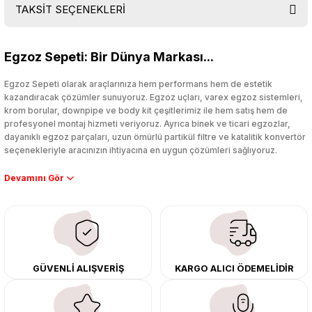
TAKSİT SEÇENEKLERİ
Bu ürüne ilk yorumu siz yapın!
Egzoz Sepeti: Bir Dünya Markası...
Yorum Yaz
Egzoz Sepeti olarak araçlarınıza hem performans hem de estetik
kazandıracak çözümler sunuyoruz. Egzoz uçları, varex egzoz sistemleri,
krom borular, downpipe ve body kit çeşitlerimiz ile hem satış hem de
profesyonel montaj hizmeti veriyoruz. Ayrıca binek ve ticari egzozlar,
dayanıklı egzoz parçaları, uzun ömürlü partikül filtre ve katalitik konvertör
seçenekleriyle aracınızın ihtiyacına en uygun çözümleri sağlıyoruz.
Performans artışı isteyen sürücüler için özel performans egzozları ve
downpipe sistemlerimiz, ağır iş koşulları için ise dayanıklı ağır vasıta
egzoz ve iş makinası egzozları sunuyoruz. Eski parçalarınızı uygun fiyatlı
çıkma orijinal ürünler ile yenileyebilir, body kit uygulamalarıyla aracınızın
tasarımını ve aerodinamisini üst seviyeye taşıyabilirsiniz.
Tüm ürünlerimiz orijinal, dayanıklı ve uzun ömürlüdür. İstanbul’daki montaj
GÜVENLİ ALIŞVERİŞ
KARGO ALICI ÖDEMELİDİR
merkezimizde profesyonel montaj yapıyor, Türkiye’nin her yerine güvenli
kargo ile teslimat gerçekleştiriyoruz. Aracınıza değer katmak için doğru
adres: Egzoz Sepeti.