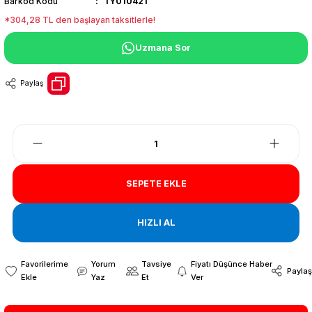
Barkod Kodu
TY010421
*304,28 TL den başlayan taksitlerle!
Uzmana Sor
Paylaş
SEPETE EKLE
HIZLI AL
Yorum
Tavsiye
Fiyatı Düşünce Haber
Paylaş
Yaz
Et
Ver