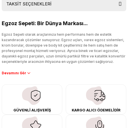
TAKSİT SEÇENEKLERİ
Bu ürüne ilk yorumu siz yapın!
Egzoz Sepeti: Bir Dünya Markası...
Yorum Yaz
Egzoz Sepeti olarak araçlarınıza hem performans hem de estetik
kazandıracak çözümler sunuyoruz. Egzoz uçları, varex egzoz sistemleri,
krom borular, downpipe ve body kit çeşitlerimiz ile hem satış hem de
profesyonel montaj hizmeti veriyoruz. Ayrıca binek ve ticari egzozlar,
dayanıklı egzoz parçaları, uzun ömürlü partikül filtre ve katalitik konvertör
seçenekleriyle aracınızın ihtiyacına en uygun çözümleri sağlıyoruz.
Performans artışı isteyen sürücüler için özel performans egzozları ve
downpipe sistemlerimiz, ağır iş koşulları için ise dayanıklı ağır vasıta
egzoz ve iş makinası egzozları sunuyoruz. Eski parçalarınızı uygun fiyatlı
çıkma orijinal ürünler ile yenileyebilir, body kit uygulamalarıyla aracınızın
tasarımını ve aerodinamisini üst seviyeye taşıyabilirsiniz.
Tüm ürünlerimiz orijinal, dayanıklı ve uzun ömürlüdür. İstanbul’daki montaj
GÜVENLİ ALIŞVERİŞ
KARGO ALICI ÖDEMELİDİR
merkezimizde profesyonel montaj yapıyor, Türkiye’nin her yerine güvenli
kargo ile teslimat gerçekleştiriyoruz. Aracınıza değer katmak için doğru
adres: Egzoz Sepeti.