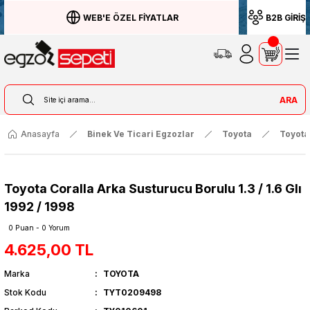
WEB'E ÖZEL FİYATLAR
B2B GİRİŞ
ARA
Anasayfa
Binek Ve Ticari Egzozlar
Toyota
Toyota
Toyota Coralla Arka Susturucu Borulu 1.3 / 1.6 Glı
1992 / 1998
0 Puan - 0 Yorum
4.625,00 TL
Marka
TOYOTA
Stok Kodu
TYT0209498