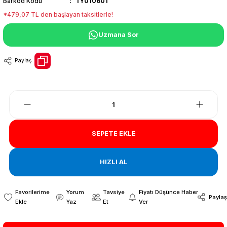
Barkod Kodu
TY010601
*479,07 TL den başlayan taksitlerle!
Uzmana Sor
Paylaş
SEPETE EKLE
HIZLI AL
Yorum
Tavsiye
Fiyatı Düşünce Haber
Paylaş
Yaz
Et
Ver