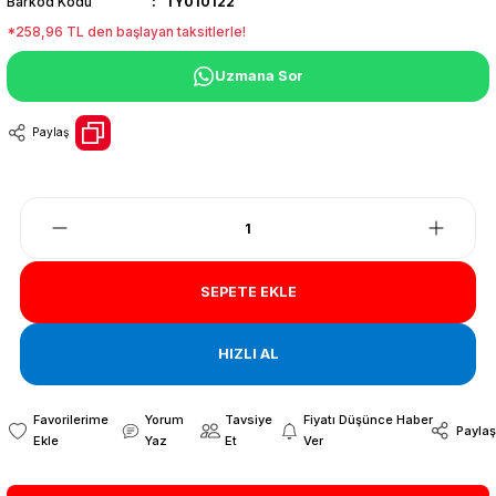
Barkod Kodu
TY010122
*258,96 TL den başlayan taksitlerle!
Uzmana Sor
Paylaş
SEPETE EKLE
HIZLI AL
Yorum
Tavsiye
Fiyatı Düşünce Haber
Paylaş
Yaz
Et
Ver