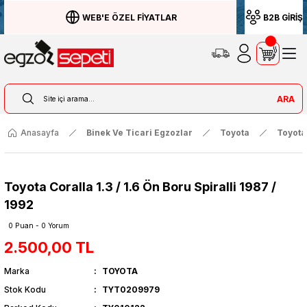
WEB'E ÖZEL FİYATLAR
B2B GİRİŞ
ARA
Anasayfa
Binek Ve Ticari Egzozlar
Toyota
Toyota
Toyota Coralla 1.3 / 1.6 Ön Boru Spiralli 1987 /
1992
0 Puan - 0 Yorum
2.500,00 TL
Marka
TOYOTA
Stok Kodu
TYT0209979