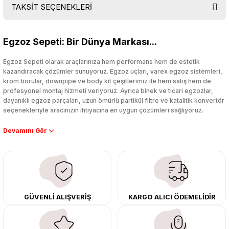
TAKSİT SEÇENEKLERİ
Bu ürüne ilk yorumu siz yapın!
Egzoz Sepeti: Bir Dünya Markası...
Yorum Yaz
Egzoz Sepeti olarak araçlarınıza hem performans hem de estetik
kazandıracak çözümler sunuyoruz. Egzoz uçları, varex egzoz sistemleri,
krom borular, downpipe ve body kit çeşitlerimiz ile hem satış hem de
profesyonel montaj hizmeti veriyoruz. Ayrıca binek ve ticari egzozlar,
dayanıklı egzoz parçaları, uzun ömürlü partikül filtre ve katalitik konvertör
seçenekleriyle aracınızın ihtiyacına en uygun çözümleri sağlıyoruz.
Performans artışı isteyen sürücüler için özel performans egzozları ve
downpipe sistemlerimiz, ağır iş koşulları için ise dayanıklı ağır vasıta
egzoz ve iş makinası egzozları sunuyoruz. Eski parçalarınızı uygun fiyatlı
çıkma orijinal ürünler ile yenileyebilir, body kit uygulamalarıyla aracınızın
tasarımını ve aerodinamisini üst seviyeye taşıyabilirsiniz.
Tüm ürünlerimiz orijinal, dayanıklı ve uzun ömürlüdür. İstanbul’daki montaj
GÜVENLİ ALIŞVERİŞ
KARGO ALICI ÖDEMELİDİR
merkezimizde profesyonel montaj yapıyor, Türkiye’nin her yerine güvenli
kargo ile teslimat gerçekleştiriyoruz. Aracınıza değer katmak için doğru
adres: Egzoz Sepeti.