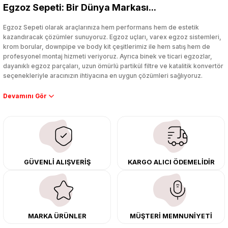
Egzoz Sepeti: Bir Dünya Markası...
Yorum Yaz
Egzoz Sepeti olarak araçlarınıza hem performans hem de estetik
kazandıracak çözümler sunuyoruz. Egzoz uçları, varex egzoz sistemleri,
krom borular, downpipe ve body kit çeşitlerimiz ile hem satış hem de
profesyonel montaj hizmeti veriyoruz. Ayrıca binek ve ticari egzozlar,
dayanıklı egzoz parçaları, uzun ömürlü partikül filtre ve katalitik konvertör
seçenekleriyle aracınızın ihtiyacına en uygun çözümleri sağlıyoruz.
Performans artışı isteyen sürücüler için özel performans egzozları ve
downpipe sistemlerimiz, ağır iş koşulları için ise dayanıklı ağır vasıta
egzoz ve iş makinası egzozları sunuyoruz. Eski parçalarınızı uygun fiyatlı
çıkma orijinal ürünler ile yenileyebilir, body kit uygulamalarıyla aracınızın
tasarımını ve aerodinamisini üst seviyeye taşıyabilirsiniz.
Tüm ürünlerimiz orijinal, dayanıklı ve uzun ömürlüdür. İstanbul’daki montaj
GÜVENLİ ALIŞVERİŞ
KARGO ALICI ÖDEMELİDİR
merkezimizde profesyonel montaj yapıyor, Türkiye’nin her yerine güvenli
kargo ile teslimat gerçekleştiriyoruz. Aracınıza değer katmak için doğru
adres: Egzoz Sepeti.
MARKA ÜRÜNLER
MÜŞTERİ MEMNUNİYETİ