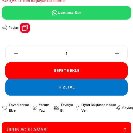
*459,65 TL den başlayan taksitlerle!
Uzmana Sor
Paylaş
SEPETE EKLE
HIZLI AL
Yorum
Tavsiye
Fiyatı Düşünce Haber
Paylaş
Yaz
Et
Ver
ÜRÜN AÇIKLAMASI