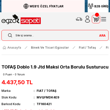
WEB'E ÖZEL FİYATLAR
B2B GİRİŞ
ARA
Anasayfa
Binek Ve Ticari Egzozlar
Fiat / Tofaş
Fi
TOFAŞ Doblo 1.9 Jtd Maksi Orta Borulu Susturucu
0 Puan - 0 Yorum
4.437,50 TL
Marka
FIAT / TOFAŞ
Stok Kodu
MVQFMDK4E9
Barkod Kodu
TF160421