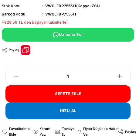
Stok Kodu
VWGLFDP755511(Kopya-ZS1)
Barkod Kodu
VWGLFDP755511
*828,56 TL den başlayan taksitlerle!
Uzmana Sor
Paylaş
SEPETE EKLE
HIZLI AL
Yorum
Tavsiye
Fiyatı Düşünce Haber
Paylaş
Yaz
Et
Ver