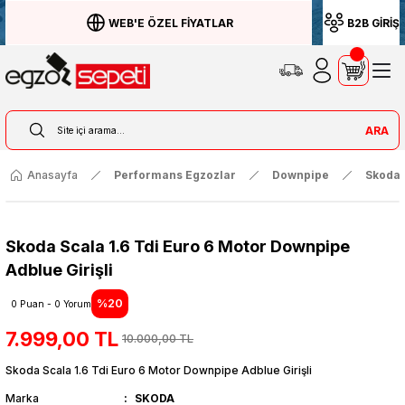
WEB'E ÖZEL FİYATLAR
B2B GİRİŞ
ARA
Anasayfa
Performans Egzozlar
Downpipe
Skoda
Skoda Scala 1.6 Tdi Euro 6 Motor Downpipe
Adblue Girişli
%20
0 Puan - 0 Yorum
7.999,00 TL
10.000,00 TL
Skoda Scala 1.6 Tdi Euro 6 Motor Downpipe Adblue Girişli
Marka
SKODA