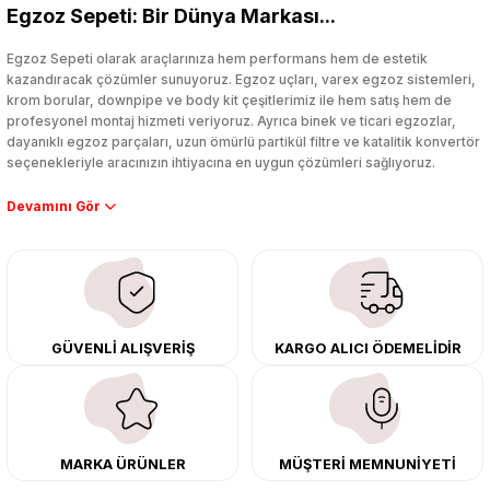
4.000,00 TL
Egzoz Sepeti: Bir Dünya Markası...
%25
2.999,00 TL
Yorum Yaz
Egzoz Sepeti olarak araçlarınıza hem performans hem de estetik
kazandıracak çözümler sunuyoruz. Egzoz uçları, varex egzoz sistemleri,
krom borular, downpipe ve body kit çeşitlerimiz ile hem satış hem de
0.0 Puan - 0 Yorum
profesyonel montaj hizmeti veriyoruz. Ayrıca binek ve ticari egzozlar,
Titanyum Egzoz Sargı Bezi 10 Mt Yüksek Isı Koruma Özel Çırtlarıyla Birlikt
dayanıklı egzoz parçaları, uzun ömürlü partikül filtre ve katalitik konvertör
seçenekleriyle aracınızın ihtiyacına en uygun çözümleri sağlıyoruz.
Performans artışı isteyen sürücüler için özel performans egzozları ve
downpipe sistemlerimiz, ağır iş koşulları için ise dayanıklı ağır vasıta
6.000,00 TL
egzoz ve iş makinası egzozları sunuyoruz. Eski parçalarınızı uygun fiyatlı
%17
4.999,00 TL
çıkma orijinal ürünler ile yenileyebilir, body kit uygulamalarıyla aracınızın
tasarımını ve aerodinamisini üst seviyeye taşıyabilirsiniz.
Tüm ürünlerimiz orijinal, dayanıklı ve uzun ömürlüdür. İstanbul’daki montaj
0.0 Puan - 0 Yorum
GÜVENLİ ALIŞVERİŞ
KARGO ALICI ÖDEMELİDİR
merkezimizde profesyonel montaj yapıyor, Türkiye’nin her yerine güvenli
kargo ile teslimat gerçekleştiriyoruz. Aracınıza değer katmak için doğru
Seramik Amyant Sargı Bezi Isı Koruma 10 Mt Genişlik 5 CM
adres: Egzoz Sepeti.
MARKA ÜRÜNLER
MÜŞTERİ MEMNUNİYETİ
5.000,00 TL
%40