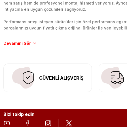
hem satış hem de profesyonel montaj hizmeti veriyoruz. Ayrıca b
ihtiyacına en uygun çözümleri sağlıyoruz.
Performans artışı isteyen sürücüler için özel performans egzozl
parçalarınızı uygun fiyatlı çıkma orijinal ürünler ile yenileyebi
Tüm ürünlerimiz orijinal, dayanıklı ve uzun ömürlüdür. İstanbu
Aracınıza değer katmak için doğru adres: Egzoz Sepeti.
GÜVENLİ ALIŞVERİŞ
Bizi takip edin