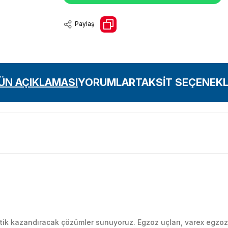
Paylaş
ÜN AÇIKLAMASI
YORUMLAR
TAKSİT SEÇENEKL
Bu ürüne ilk yorumu siz yapın!
k kazandıracak çözümler sunuyoruz. Egzoz uçları, varex egzoz si