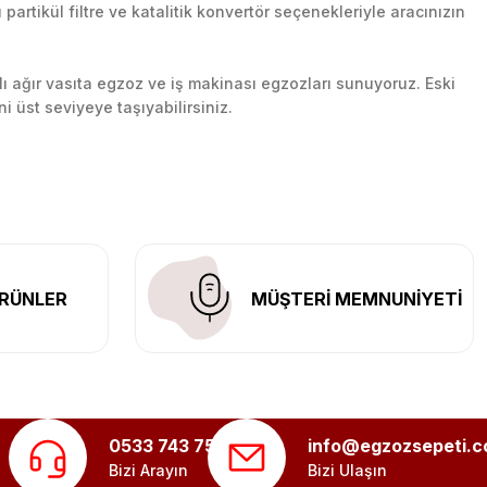
artikül filtre ve katalitik konvertör seçenekleriyle aracınızın
lı ağır vasıta egzoz ve iş makinası egzozları sunuyoruz. Eski
ni üst seviyeye taşıyabilirsiniz.
n her yerine güvenli kargo ile teslimat gerçekleştiriyoruz.
RÜNLER
MÜŞTERİ MEMNUNİYETİ
0533 743 75 56
info@egzozsepeti.
Bizi Arayın
Bizi Ulaşın