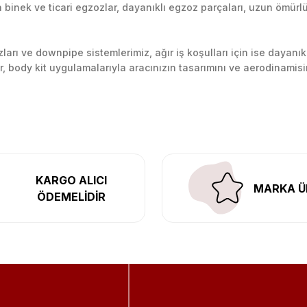
inek ve ticari egzozlar, dayanıklı egzoz parçaları, uzun ömürlü p
Yorum Yaz
arı ve downpipe sistemlerimiz, ağır iş koşulları için ise dayanık
lir, body kit uygulamalarıyla aracınızın tasarımını ve aerodinamisi
l’daki montaj merkezimizde profesyonel montaj yapıyor, Türkiye’ni
KARGO ALICI
MARKA Ü
ÖDEMELİDİR