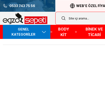
0533 743 75 56
WEB'E ÖZEL FİY
BODY
BİNEK VE
GENEL
KATEGORİLER
KİT
TİCARİ