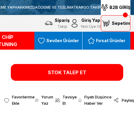
B2B GİRİŞ
EME YAP
HAKKIMIZDA
ÖDEME VE TESLİMAT
KARGO TAKİP
Sipariş
Giriş Yap
Sepetim
Takip
Yeni Üye Ol
CHİP
Sevilen Ürünler
Fırsat Ürünler
TUNING
STOK TALEP ET
Yorum
Tavsiye
Fiyatı Düşünce
Paylaş
Yaz
Et
Haber Ver