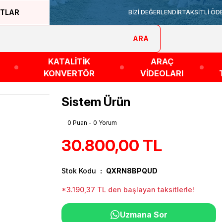
ATLAR
BİZİ DEĞERLENDİR
TAKSİTLİ ÖD
ARA
KATALİTİK
ARAÇ
KONVERTÖR
VİDEOLARI
Sistem Ürün
0 Puan - 0 Yorum
30.800,00 TL
Stok Kodu
QXRN8BPQUD
*3.190,37 TL den başlayan taksitlerle!
Uzmana Sor