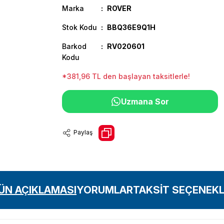
Marka
ROVER
Stok Kodu
BBQ36E9Q1H
Barkod
RV020601
Kodu
*381,96 TL den başlayan taksitlerle!
Uzmana Sor
Paylaş
ÜN AÇIKLAMASI
YORUMLAR
TAKSİT SEÇENEKL