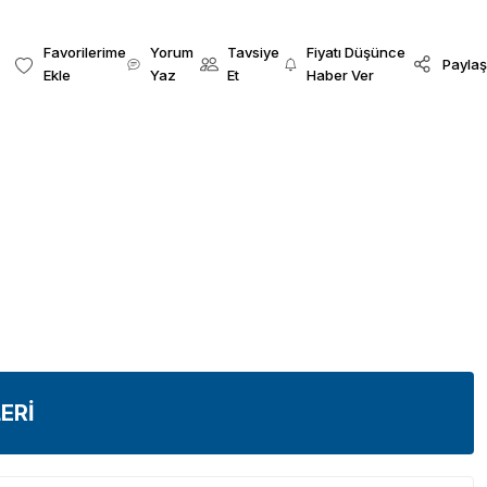
Yorum
Tavsiye
Fiyatı Düşünce
Paylaş
Yaz
Et
Haber Ver
ERİ