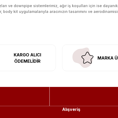
arı ve downpipe sistemlerimiz, ağır iş koşulları için ise dayanık
lir, body kit uygulamalarıyla aracınızın tasarımını ve aerodinamisi
l’daki montaj merkezimizde profesyonel montaj yapıyor, Türkiye’ni
KARGO ALICI
MARKA Ü
ÖDEMELİDİR
Alışveriş