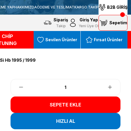
B2B GİRİŞ
EME YAP
HAKKIMIZDA
ÖDEME VE TESLİMAT
KARGO TAKİP
Sipariş
Giriş Yap
Sepetim
Takip
Yeni Üye Ol
CHİP
Sevilen Ürünler
Fırsat Ürünler
TUNING
 Si Hb 1995 / 1999
SEPETE EKLE
HIZLI AL