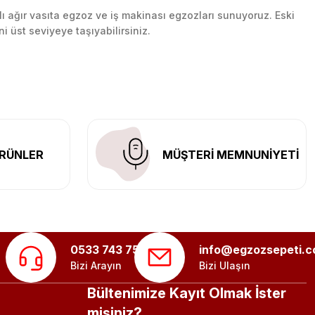
lı ağır vasıta egzoz ve iş makinası egzozları sunuyoruz. Eski
ni üst seviyeye taşıyabilirsiniz.
n her yerine güvenli kargo ile teslimat gerçekleştiriyoruz.
RÜNLER
MÜŞTERİ MEMNUNİYETİ
0533 743 75 56
info@egzozsepeti.
Bizi Arayın
Bizi Ulaşın
Bültenimize Kayıt Olmak İster
misiniz?