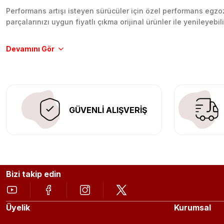
Performans artışı isteyen sürücüler için özel performans egzozl
parçalarınızı uygun fiyatlı çıkma orijinal ürünler ile yenileyebi
Tüm ürünlerimiz orijinal, dayanıklı ve uzun ömürlüdür. İstanbu
Aracınıza değer katmak için doğru adres: Egzoz Sepeti.
GÜVENLİ ALIŞVERİŞ
Bizi takip edin
Üyelik
Kurumsal