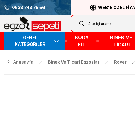
0533 743 75 56
WEB'E ÖZEL FİY
BODY
BİNEK VE
GENEL
KATEGORİLER
KİT
TİCARİ
Anasayfa
Binek Ve Ticari Egzozlar
Rover