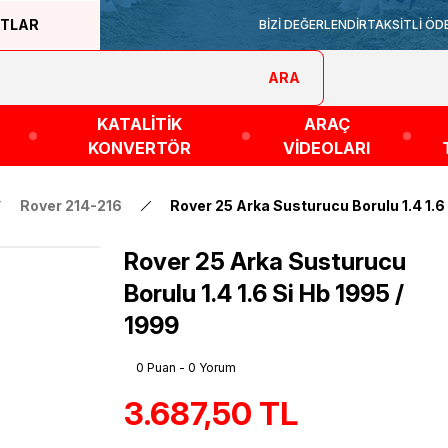
ATLAR
BİZİ DEĞERLENDİR
TAKSİTLİ ÖD
ARA
KATALİTİK
ARAÇ
KONVERTÖR
VİDEOLARI
Rover 214-216
Rover 25 Arka Susturucu Borulu 1.4 1.6
Rover 25 Arka Susturucu
Borulu 1.4 1.6 Si Hb 1995 /
1999
0 Puan - 0 Yorum
3.687,50 TL