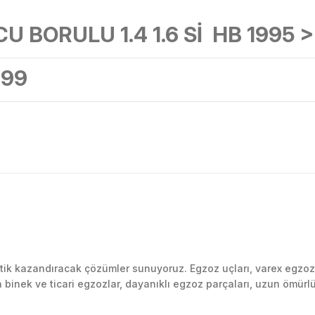
BORULU 1.4 1.6 Sİ HB 1995 >
999
Bu ürüne ilk yorumu siz yapın!
k kazandıracak çözümler sunuyoruz. Egzoz uçları, varex egzoz si
inek ve ticari egzozlar, dayanıklı egzoz parçaları, uzun ömürlü p
Yorum Yaz