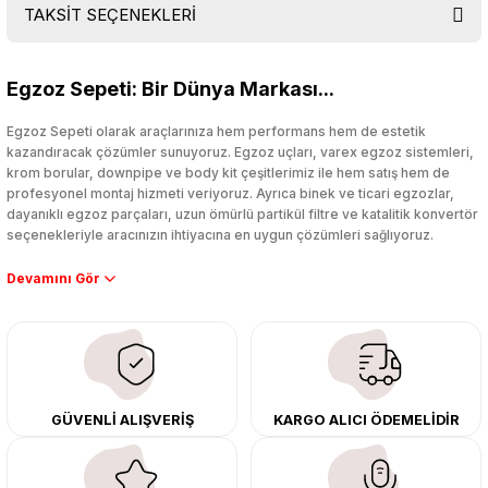
TAKSİT SEÇENEKLERİ
Bu ürüne ilk yorumu siz yapın!
Egzoz Sepeti: Bir Dünya Markası...
Yorum Yaz
Egzoz Sepeti olarak araçlarınıza hem performans hem de estetik
kazandıracak çözümler sunuyoruz. Egzoz uçları, varex egzoz sistemleri,
krom borular, downpipe ve body kit çeşitlerimiz ile hem satış hem de
profesyonel montaj hizmeti veriyoruz. Ayrıca binek ve ticari egzozlar,
dayanıklı egzoz parçaları, uzun ömürlü partikül filtre ve katalitik konvertör
seçenekleriyle aracınızın ihtiyacına en uygun çözümleri sağlıyoruz.
Performans artışı isteyen sürücüler için özel performans egzozları ve
downpipe sistemlerimiz, ağır iş koşulları için ise dayanıklı ağır vasıta
egzoz ve iş makinası egzozları sunuyoruz. Eski parçalarınızı uygun fiyatlı
çıkma orijinal ürünler ile yenileyebilir, body kit uygulamalarıyla aracınızın
tasarımını ve aerodinamisini üst seviyeye taşıyabilirsiniz.
Tüm ürünlerimiz orijinal, dayanıklı ve uzun ömürlüdür. İstanbul’daki montaj
GÜVENLİ ALIŞVERİŞ
KARGO ALICI ÖDEMELİDİR
merkezimizde profesyonel montaj yapıyor, Türkiye’nin her yerine güvenli
kargo ile teslimat gerçekleştiriyoruz. Aracınıza değer katmak için doğru
adres: Egzoz Sepeti.