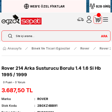
WEB'E ÖZEL FİYATLAR
B2B GİRİŞ
ARA
Anasayfa
Binek Ve Ticari Egzozlar
Rover
Rover 2
Rover 214 Arka Susturucu Borulu 1.4 1.6 Si Hb
1995 / 1999
0 Puan - 0 Yorum
3.687,50 TL
Marka
ROVER
Stok Kodu
2BGXZ4BB91