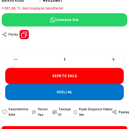
Barkod Kodu
RV020601
*381,96 TL den başlayan taksitlerle!
Uzmana Sor
Paylaş
SEPETE EKLE
HIZLI AL
Yorum
Tavsiye
Fiyatı Düşünce Haber
Paylaş
Yaz
Et
Ver