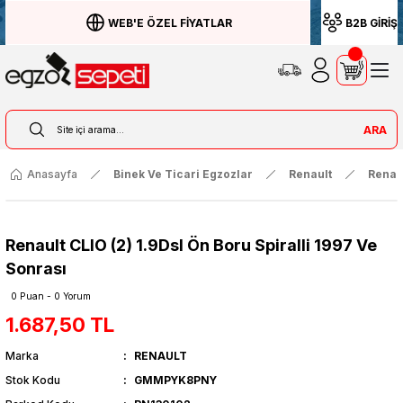
WEB'E ÖZEL FİYATLAR
B2B GİRİŞ
ARA
Anasayfa
Binek Ve Ticari Egzozlar
Renault
Renau
Renault CLIO (2) 1.9Dsl Ön Boru Spiralli 1997 Ve
Sonrası
0 Puan - 0 Yorum
1.687,50 TL
Marka
RENAULT
Stok Kodu
GMMPYK8PNY