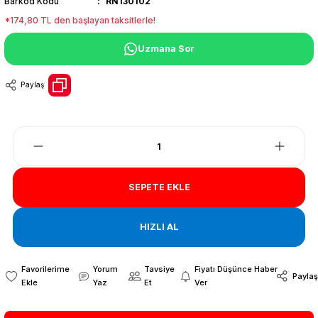
Barkod Kodu
RN130102
*174,80 TL den başlayan taksitlerle!
Uzmana Sor
Paylaş
SEPETE EKLE
HIZLI AL
Yorum
Tavsiye
Fiyatı Düşünce Haber
Paylaş
Yaz
Et
Ver