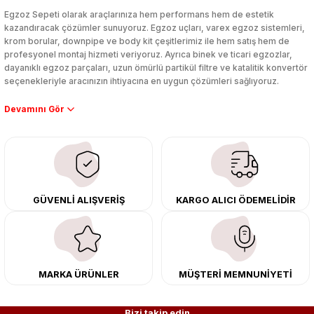
Yorum Yaz
Egzoz Sepeti olarak araçlarınıza hem performans hem de estetik
kazandıracak çözümler sunuyoruz. Egzoz uçları, varex egzoz sistemleri,
krom borular, downpipe ve body kit çeşitlerimiz ile hem satış hem de
profesyonel montaj hizmeti veriyoruz. Ayrıca binek ve ticari egzozlar,
dayanıklı egzoz parçaları, uzun ömürlü partikül filtre ve katalitik konvertör
seçenekleriyle aracınızın ihtiyacına en uygun çözümleri sağlıyoruz.
Performans artışı isteyen sürücüler için özel performans egzozları ve
downpipe sistemlerimiz, ağır iş koşulları için ise dayanıklı ağır vasıta
egzoz ve iş makinası egzozları sunuyoruz. Eski parçalarınızı uygun fiyatlı
çıkma orijinal ürünler ile yenileyebilir, body kit uygulamalarıyla aracınızın
tasarımını ve aerodinamisini üst seviyeye taşıyabilirsiniz.
Tüm ürünlerimiz orijinal, dayanıklı ve uzun ömürlüdür. İstanbul’daki montaj
GÜVENLİ ALIŞVERİŞ
KARGO ALICI ÖDEMELİDİR
merkezimizde profesyonel montaj yapıyor, Türkiye’nin her yerine güvenli
kargo ile teslimat gerçekleştiriyoruz. Aracınıza değer katmak için doğru
adres: Egzoz Sepeti.
MARKA ÜRÜNLER
MÜŞTERİ MEMNUNİYETİ
Bizi takip edin