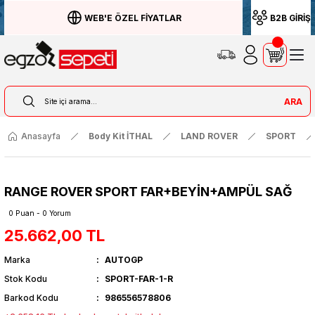
WEB'E ÖZEL FİYATLAR
B2B GİRİŞ
ARA
Anasayfa
Body Kit İTHAL
LAND ROVER
SPORT
RANGE ROVER SPORT FAR+BEYİN+AMPÜL SAĞ
0 Puan - 0 Yorum
25.662,00 TL
Marka
AUTOGP
Stok Kodu
SPORT-FAR-1-R
Barkod Kodu
986556578806