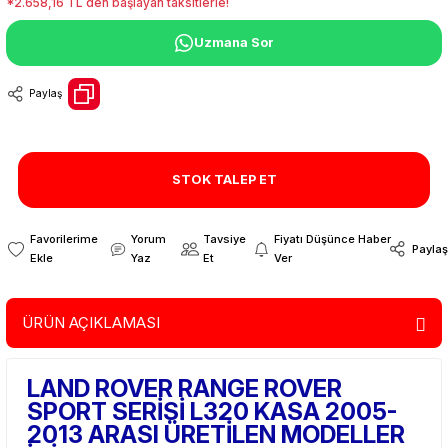
*2.658,16 TL den başlayan taksitlerle!
Uzmana Sor
Paylaş
STOK TALEP ET
Yorum
Tavsiye
Fiyatı Düşünce Haber
Paylaş
Yaz
Et
Ver
ÜRÜN AÇIKLAMASI
LAND ROVER RANGE ROVER
SPORT SERİSİ L320 KASA 2005-
2013 ARASI ÜRETİLEN MODELLER