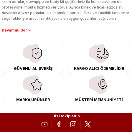
krom borular, downpipe ve body kit çeşitlerimiz ile hem satış hem de
profesyonel montaj hizmeti veriyoruz. Ayrıca binek ve ticari egzozlar,
dayanıklı egzoz parçaları, uzun ömürlü partikül filtre ve katalitik konvertör
seçenekleriyle aracınızın ihtiyacına en uygun çözümleri sağlıyoruz.
Performans artışı isteyen sürücüler için özel performans egzozları ve
downpipe sistemlerimiz, ağır iş koşulları için ise dayanıklı ağır vasıta
egzoz ve iş makinası egzozları sunuyoruz. Eski parçalarınızı uygun fiyatlı
çıkma orijinal ürünler ile yenileyebilir, body kit uygulamalarıyla aracınızın
tasarımını ve aerodinamisini üst seviyeye taşıyabilirsiniz.
Tüm ürünlerimiz orijinal, dayanıklı ve uzun ömürlüdür. İstanbul’daki montaj
GÜVENLİ ALIŞVERİŞ
KARGO ALICI ÖDEMELİDİR
merkezimizde profesyonel montaj yapıyor, Türkiye’nin her yerine güvenli
kargo ile teslimat gerçekleştiriyoruz. Aracınıza değer katmak için doğru
adres: Egzoz Sepeti.
MARKA ÜRÜNLER
MÜŞTERİ MEMNUNİYETİ
Bizi takip edin