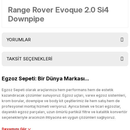
Range Rover Evoque 2.0 Si4
Downpipe
YORUMLAR
TAKSİT SEÇENEKLERİ
Bu ürüne ilk yorumu siz yapın!
Egzoz Sepeti: Bir Dünya Markası...
Yorum Yaz
Egzoz Sepeti olarak araçlarınıza hem performans hem de estetik
kazandıracak çözümler sunuyoruz. Egzoz uçları, varex egzoz sistemleri,
krom borular, downpipe ve body kit çeşitlerimiz ile hem satış hem de
profesyonel montaj hizmeti veriyoruz. Ayrıca binek ve ticari egzozlar,
dayanıklı egzoz parçaları, uzun ömürlü partikül filtre ve katalitik konvertör
seçenekleriyle aracınızın ihtiyacına en uygun çözümleri sağlıyoruz.
Performans artışı isteyen sürücüler için özel performans egzozları ve