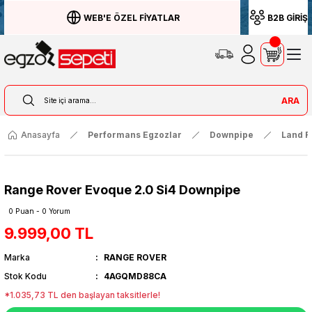
WEB'E ÖZEL FİYATLAR
B2B GİRİŞ
ARA
Anasayfa
Performans Egzozlar
Downpipe
Land R
Range Rover Evoque 2.0 Si4 Downpipe
0 Puan - 0 Yorum
9.999,00 TL
Marka
RANGE ROVER
Stok Kodu
4AGQMD88CA
*1.035,73 TL den başlayan taksitlerle!