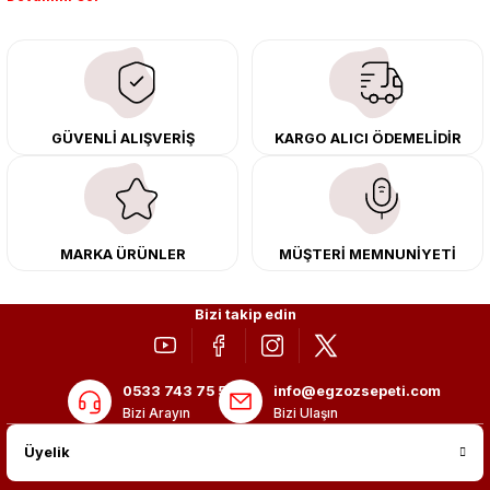
downpipe sistemlerimiz, ağır iş koşulları için ise dayanıklı ağır vasıta
egzoz ve iş makinası egzozları sunuyoruz. Eski parçalarınızı uygun fiyatlı
çıkma orijinal ürünler ile yenileyebilir, body kit uygulamalarıyla aracınızın
tasarımını ve aerodinamisini üst seviyeye taşıyabilirsiniz.
Tüm ürünlerimiz orijinal, dayanıklı ve uzun ömürlüdür. İstanbul’daki montaj
GÜVENLİ ALIŞVERİŞ
KARGO ALICI ÖDEMELİDİR
merkezimizde profesyonel montaj yapıyor, Türkiye’nin her yerine güvenli
kargo ile teslimat gerçekleştiriyoruz. Aracınıza değer katmak için doğru
adres: Egzoz Sepeti.
MARKA ÜRÜNLER
MÜŞTERİ MEMNUNİYETİ
Bizi takip edin
0533 743 75 56
info@egzozsepeti.com
Bizi Arayın
Bizi Ulaşın
Üyelik