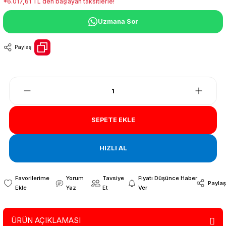
*6.017,61 TL den başlayan taksitlerle!
Uzmana Sor
Paylaş
SEPETE EKLE
HIZLI AL
Yorum
Tavsiye
Fiyatı Düşünce Haber
Paylaş
Yaz
Et
Ver
ÜRÜN AÇIKLAMASI