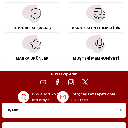
egzoz ve iş makinası egzozları sunuyoruz. Eski parçalarınızı uygun fiyatlı
çıkma orijinal ürünler ile yenileyebilir, body kit uygulamalarıyla aracınızın
tasarımını ve aerodinamisini üst seviyeye taşıyabilirsiniz.
Tüm ürünlerimiz orijinal, dayanıklı ve uzun ömürlüdür. İstanbul’daki montaj
GÜVENLİ ALIŞVERİŞ
KARGO ALICI ÖDEMELİDİR
merkezimizde profesyonel montaj yapıyor, Türkiye’nin her yerine güvenli
kargo ile teslimat gerçekleştiriyoruz. Aracınıza değer katmak için doğru
adres: Egzoz Sepeti.
MARKA ÜRÜNLER
MÜŞTERİ MEMNUNİYETİ
Bizi takip edin
0533 743 75 56
info@egzozsepeti.com
Bizi Arayın
Bizi Ulaşın
Üyelik