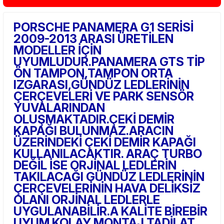
PORSCHE PANAMERA G1 SERİSİ
2009-2013 ARASI ÜRETİLEN
MODELLER İÇİN
UYUMLUDUR.PANAMERA GTS TİP
ÖN TAMPON,TAMPON ORTA
IZGARASI,GÜNDÜZ LEDLERİNİN
ÇERÇEVELERİ VE PARK SENSÖR
YUVALARINDAN
OLUŞMAKTADIR.ÇEKİ DEMİR
KAPAĞI BULUNMAZ.ARACIN
ÜZERİNDEKİ ÇEKİ DEMİR KAPAĞI
KULLANILACAKTIR. ARAÇ TURBO
DEĞİL İSE ORJİNAL LEDLERİN
TAKILACAĞI GÜNDÜZ LEDLERİNİN
ÇERÇEVELERİNİN HAVA DELİKSİZ
OLANI ORJİNAL LEDLERLE
UYGULANABİLİR.A KALİTE BİREBİR
UYUM KOLAY MONTAJ TADİLAT