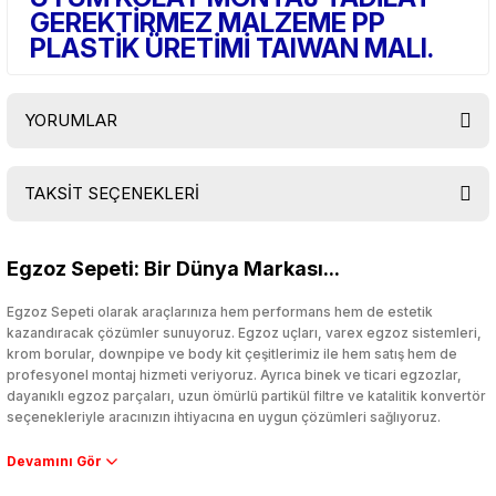
GEREKTİRMEZ MALZEME PP
PLASTİK ÜRETİMİ TAIWAN MALI.
YORUMLAR
TAKSİT SEÇENEKLERİ
Bu ürüne ilk yorumu siz yapın!
Egzoz Sepeti: Bir Dünya Markası...
Yorum Yaz
Egzoz Sepeti olarak araçlarınıza hem performans hem de estetik
kazandıracak çözümler sunuyoruz. Egzoz uçları, varex egzoz sistemleri,
krom borular, downpipe ve body kit çeşitlerimiz ile hem satış hem de
profesyonel montaj hizmeti veriyoruz. Ayrıca binek ve ticari egzozlar,
dayanıklı egzoz parçaları, uzun ömürlü partikül filtre ve katalitik konvertör
seçenekleriyle aracınızın ihtiyacına en uygun çözümleri sağlıyoruz.
Performans artışı isteyen sürücüler için özel performans egzozları ve
downpipe sistemlerimiz, ağır iş koşulları için ise dayanıklı ağır vasıta