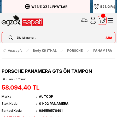
WEB'E ÖZEL FİYATLAR
B2B GİRİŞ
ARA
Anasayfa
Body Kit İTHAL
PORSCHE
PANAMERA
PORSCHE PANAMERA GTS ÖN TAMPON
0 Puan - 0 Yorum
58.094,40 TL
Marka
AUTOGP
Stok Kodu
01-02 PANAMERA
Barkod Kodu
986556578491