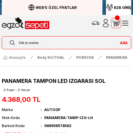
WEB'E ÖZEL FİYATLAR
B2B GİRİŞ
ARA
Anasayfa
Body Kit İTHAL
PORSCHE
PANAMERA
PANAMERA TAMPON LED IZGARASI SOL
0 Puan - 0 Yorum
4.368,00 TL
Marka
AUTOGP
Stok Kodu
PANAMERA-TAMP-IZG-LH
Barkod Kodu
986556578582