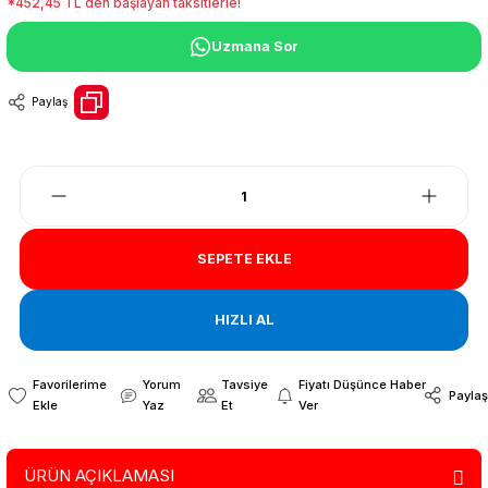
*452,45 TL den başlayan taksitlerle!
Uzmana Sor
Paylaş
SEPETE EKLE
HIZLI AL
Yorum
Tavsiye
Fiyatı Düşünce Haber
Paylaş
Yaz
Et
Ver
ÜRÜN AÇIKLAMASI