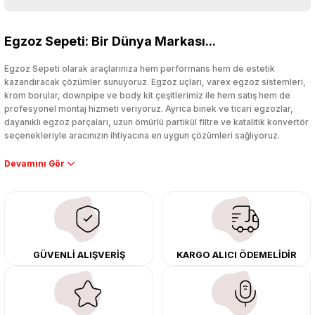
Bu ürüne ilk yorumu siz yapın!
Egzoz Sepeti: Bir Dünya Markası...
Yorum Yaz
Egzoz Sepeti olarak araçlarınıza hem performans hem de estetik
kazandıracak çözümler sunuyoruz. Egzoz uçları, varex egzoz sistemleri,
krom borular, downpipe ve body kit çeşitlerimiz ile hem satış hem de
profesyonel montaj hizmeti veriyoruz. Ayrıca binek ve ticari egzozlar,
dayanıklı egzoz parçaları, uzun ömürlü partikül filtre ve katalitik konvertör
seçenekleriyle aracınızın ihtiyacına en uygun çözümleri sağlıyoruz.
Performans artışı isteyen sürücüler için özel performans egzozları ve
downpipe sistemlerimiz, ağır iş koşulları için ise dayanıklı ağır vasıta
egzoz ve iş makinası egzozları sunuyoruz. Eski parçalarınızı uygun fiyatlı
çıkma orijinal ürünler ile yenileyebilir, body kit uygulamalarıyla aracınızın
tasarımını ve aerodinamisini üst seviyeye taşıyabilirsiniz.
Tüm ürünlerimiz orijinal, dayanıklı ve uzun ömürlüdür. İstanbul’daki montaj
GÜVENLİ ALIŞVERİŞ
KARGO ALICI ÖDEMELİDİR
merkezimizde profesyonel montaj yapıyor, Türkiye’nin her yerine güvenli
kargo ile teslimat gerçekleştiriyoruz. Aracınıza değer katmak için doğru
adres: Egzoz Sepeti.