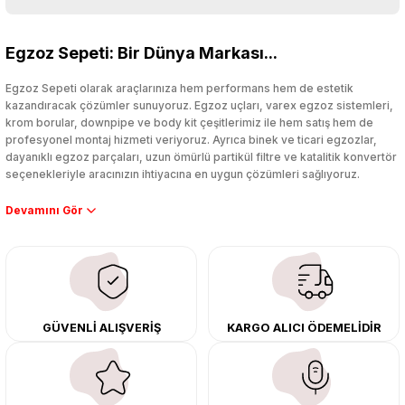
Bu ürüne ilk yorumu siz yapın!
Egzoz Sepeti: Bir Dünya Markası...
Yorum Yaz
Egzoz Sepeti olarak araçlarınıza hem performans hem de estetik
kazandıracak çözümler sunuyoruz. Egzoz uçları, varex egzoz sistemleri,
krom borular, downpipe ve body kit çeşitlerimiz ile hem satış hem de
profesyonel montaj hizmeti veriyoruz. Ayrıca binek ve ticari egzozlar,
dayanıklı egzoz parçaları, uzun ömürlü partikül filtre ve katalitik konvertör
seçenekleriyle aracınızın ihtiyacına en uygun çözümleri sağlıyoruz.
Performans artışı isteyen sürücüler için özel performans egzozları ve
downpipe sistemlerimiz, ağır iş koşulları için ise dayanıklı ağır vasıta
egzoz ve iş makinası egzozları sunuyoruz. Eski parçalarınızı uygun fiyatlı
çıkma orijinal ürünler ile yenileyebilir, body kit uygulamalarıyla aracınızın
tasarımını ve aerodinamisini üst seviyeye taşıyabilirsiniz.
Tüm ürünlerimiz orijinal, dayanıklı ve uzun ömürlüdür. İstanbul’daki montaj
GÜVENLİ ALIŞVERİŞ
KARGO ALICI ÖDEMELİDİR
merkezimizde profesyonel montaj yapıyor, Türkiye’nin her yerine güvenli
kargo ile teslimat gerçekleştiriyoruz. Aracınıza değer katmak için doğru
adres: Egzoz Sepeti.