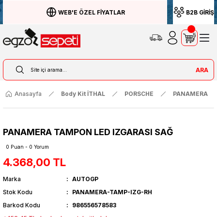
WEB'E ÖZEL FİYATLAR
B2B GİRİŞ
ARA
Anasayfa
Body Kit İTHAL
PORSCHE
PANAMERA
PANAMERA TAMPON LED IZGARASI SAĞ
0 Puan - 0 Yorum
4.368,00 TL
Marka
AUTOGP
Stok Kodu
PANAMERA-TAMP-IZG-RH
Barkod Kodu
986556578583