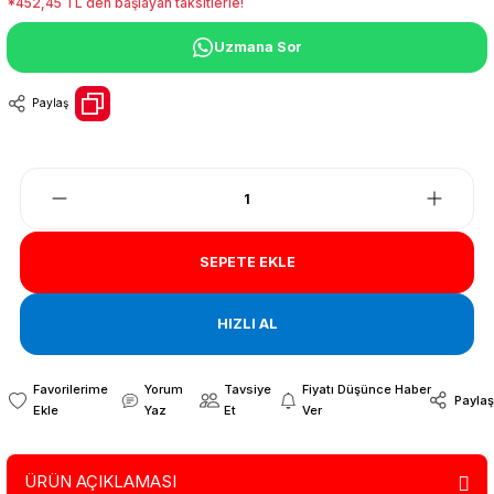
*452,45 TL den başlayan taksitlerle!
Uzmana Sor
Paylaş
SEPETE EKLE
HIZLI AL
Yorum
Tavsiye
Fiyatı Düşünce Haber
Paylaş
Yaz
Et
Ver
ÜRÜN AÇIKLAMASI