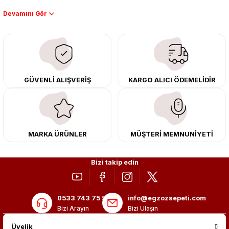
Performans artışı isteyen sürücüler için özel performans egzozları ve
downpipe sistemlerimiz, ağır iş koşulları için ise dayanıklı ağır vasıta
egzoz ve iş makinası egzozları sunuyoruz. Eski parçalarınızı uygun fiyatlı
çıkma orijinal ürünler ile yenileyebilir, body kit uygulamalarıyla aracınızın
tasarımını ve aerodinamisini üst seviyeye taşıyabilirsiniz.
Tüm ürünlerimiz orijinal, dayanıklı ve uzun ömürlüdür. İstanbul’daki montaj
GÜVENLİ ALIŞVERİŞ
KARGO ALICI ÖDEMELİDİR
merkezimizde profesyonel montaj yapıyor, Türkiye’nin her yerine güvenli
kargo ile teslimat gerçekleştiriyoruz. Aracınıza değer katmak için doğru
adres: Egzoz Sepeti.
MARKA ÜRÜNLER
MÜŞTERİ MEMNUNİYETİ
Bizi takip edin
0533 743 75 56
info@egzozsepeti.com
Bizi Arayın
Bizi Ulaşın
Üyelik