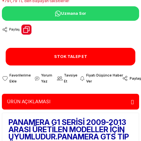
*791,79 TL den başlayan taksitlerle!
Uzmana Sor
Paylaş
STOK TALEP ET
Yorum
Tavsiye
Fiyatı Düşünce Haber
Paylaş
Yaz
Et
Ver
ÜRÜN AÇIKLAMASI
PANAMERA G1 SERİSİ 2009-2013
ARASI ÜRETİLEN MODELLER İÇİN
UYUMLUDUR.PANAMERA GTS TİP