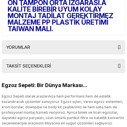
ÖN TAMPON ORTA IZGARASI.A
KALİTE BİREBİR UYUM KOLAY
MONTAJ TADİLAT GEREKTİRMEZ
MALZEME PP PLASTİK ÜRETİMİ
TAIWAN MALI.
YORUMLAR
TAKSİT SEÇENEKLERİ
Bu ürüne ilk yorumu siz yapın!
Egzoz Sepeti: Bir Dünya Markası...
Yorum Yaz
Egzoz Sepeti olarak araçlarınıza hem performans hem de estetik
kazandıracak çözümler sunuyoruz. Egzoz uçları, varex egzoz sistemleri,
krom borular, downpipe ve body kit çeşitlerimiz ile hem satış hem de
profesyonel montaj hizmeti veriyoruz. Ayrıca binek ve ticari egzozlar,
dayanıklı egzoz parçaları, uzun ömürlü partikül filtre ve katalitik konvertör
seçenekleriyle aracınızın ihtiyacına en uygun çözümleri sağlıyoruz.