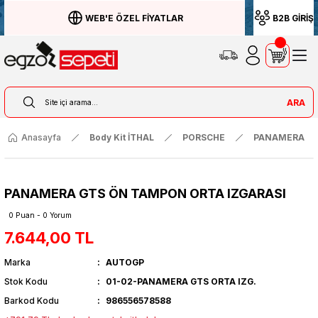
WEB'E ÖZEL FİYATLAR
B2B GİRİŞ
ARA
Anasayfa
Body Kit İTHAL
PORSCHE
PANAMERA
PANAMERA GTS ÖN TAMPON ORTA IZGARASI
0 Puan - 0 Yorum
7.644,00 TL
Marka
AUTOGP
Stok Kodu
01-02-PANAMERA GTS ORTA IZG.
Barkod Kodu
986556578588