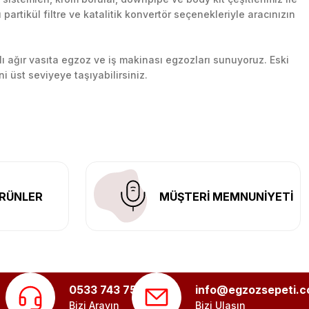
artikül filtre ve katalitik konvertör seçenekleriyle aracınızın
lı ağır vasıta egzoz ve iş makinası egzozları sunuyoruz. Eski
ni üst seviyeye taşıyabilirsiniz.
n her yerine güvenli kargo ile teslimat gerçekleştiriyoruz.
RÜNLER
MÜŞTERİ MEMNUNİYETİ
0533 743 75 56
info@egzozsepeti.
Bizi Arayın
Bizi Ulaşın