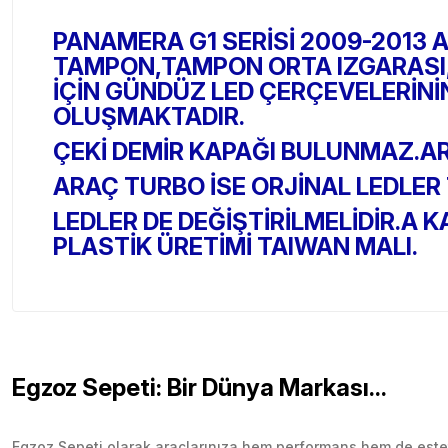
PANAMERA G1 SERİSİ 2009-2013 
TAMPON,TAMPON ORTA IZGARASI,
İÇİN GÜNDÜZ LED ÇERÇEVELERİNİ
OLUŞMAKTADIR.
ÇEKİ DEMİR KAPAĞI BULUNMAZ.AR
ARAÇ TURBO İSE ORJİNAL LEDLER
LEDLER DE DEĞİŞTİRİLMELİDİR.A
PLASTİK ÜRETİMİ TAIWAN MALI.
Egzoz Sepeti: Bir Dünya Markası...
Egzoz Sepeti olarak araçlarınıza hem performans hem de esteti