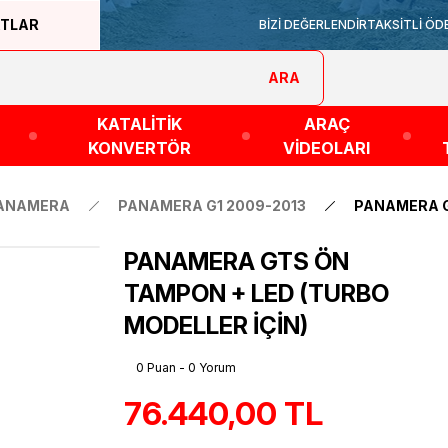
ATLAR
BİZİ DEĞERLENDİR
TAKSİTLİ ÖD
ARA
KATALİTİK
ARAÇ
KONVERTÖR
VİDEOLARI
ANAMERA
PANAMERA G1 2009-2013
PANAMERA G
PANAMERA GTS ÖN
TAMPON + LED (TURBO
MODELLER İÇİN)
0 Puan - 0 Yorum
76.440,00 TL