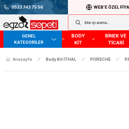
0533 743 75 56
WEB'E ÖZEL FİY
BODY
BİNEK VE
GENEL
KATEGORİLER
KİT
TİCARİ
Anasayfa
Body Kit İTHAL
PORSCHE
P