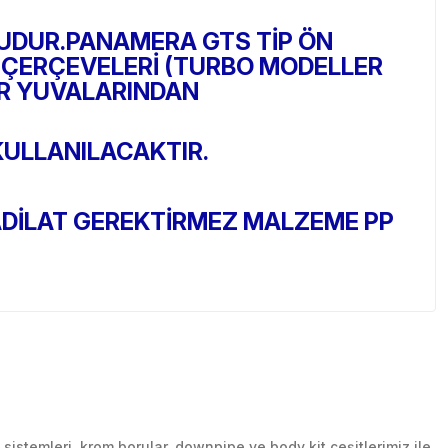
LUDUR.PANAMERA GTS TİP ÖN
 ÇERÇEVELERİ (TURBO MODELLER
ÖR YUVALARINDAN
KULLANILACAKTIR.
TADİLAT GEREKTİRMEZ MALZEME PP
stemleri, krom borular, downpipe ve body kit çeşitlerimiz ile