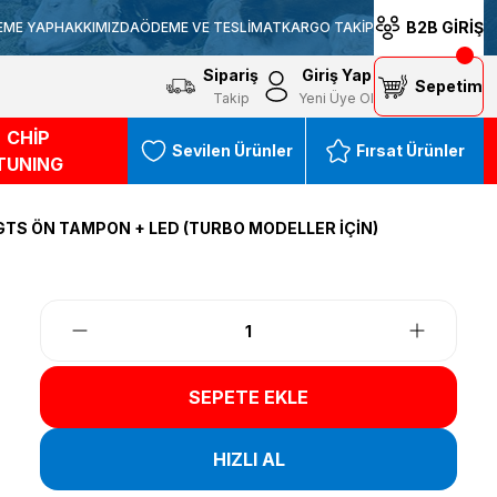
B2B GİRİŞ
EME YAP
HAKKIMIZDA
ÖDEME VE TESLİMAT
KARGO TAKİP
Sipariş
Giriş Yap
Sepetim
Takip
Yeni Üye Ol
CHİP
Sevilen Ürünler
Fırsat Ürünler
TUNING
TS ÖN TAMPON + LED (TURBO MODELLER İÇİN)
SEPETE EKLE
HIZLI AL