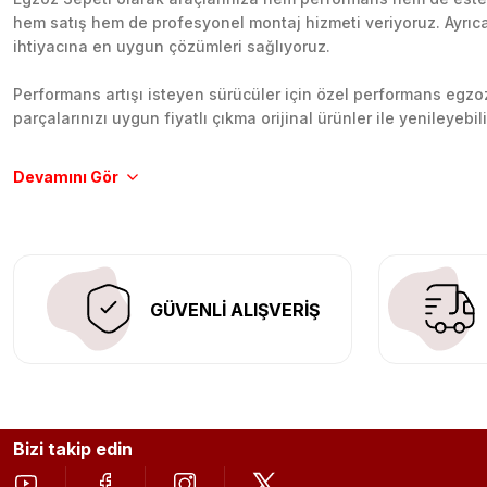
hem satış hem de profesyonel montaj hizmeti veriyoruz. Ayrıca b
ihtiyacına en uygun çözümleri sağlıyoruz.
Performans artışı isteyen sürücüler için özel performans egzozl
parçalarınızı uygun fiyatlı çıkma orijinal ürünler ile yenileyebi
Tüm ürünlerimiz orijinal, dayanıklı ve uzun ömürlüdür. İstanbu
Aracınıza değer katmak için doğru adres: Egzoz Sepeti.
GÜVENLİ ALIŞVERİŞ
Bizi takip edin