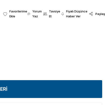
Yorum
Tavsiye
Fiyatı Düşünce
Paylaş
Yaz
Et
Haber Ver
ERİ