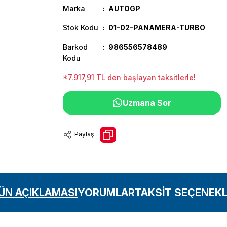
Marka
AUTOGP
Stok Kodu
01-02-PANAMERA-TURBO
Barkod
986556578489
Kodu
*7.917,91 TL den başlayan taksitlerle!
Uzmana Sor
Paylaş
ÜN AÇIKLAMASI
YORUMLAR
TAKSİT SEÇENEKL