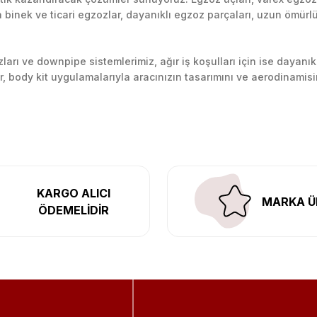
inek ve ticari egzozlar, dayanıklı egzoz parçaları, uzun ömürlü p
Yorum Yaz
arı ve downpipe sistemlerimiz, ağır iş koşulları için ise dayanık
lir, body kit uygulamalarıyla aracınızın tasarımını ve aerodinamisi
l’daki montaj merkezimizde profesyonel montaj yapıyor, Türkiye’ni
KARGO ALICI
MARKA Ü
ÖDEMELİDİR