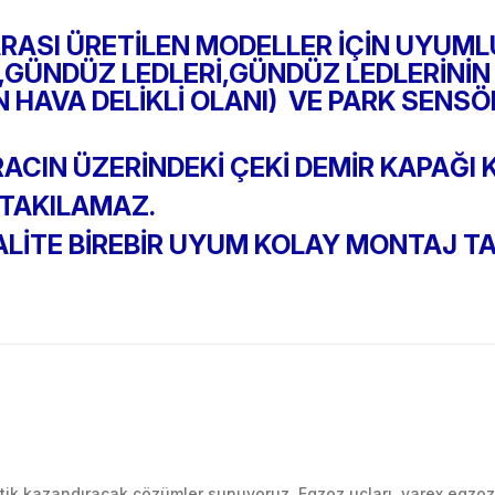
ARASI ÜRETİLEN MODELLER İÇİN UYUM
GÜNDÜZ LEDLERİ,GÜNDÜZ LEDLERİNİN
N HAVA DELİKLİ OLANI) VE PARK SENS
ACIN ÜZERİNDEKİ ÇEKİ DEMİR KAPAĞI 
 TAKILAMAZ.
 KALİTE BİREBİR UYUM KOLAY MONTAJ 
Bu ürüne ilk yorumu siz yapın!
k kazandıracak çözümler sunuyoruz. Egzoz uçları, varex egzoz si