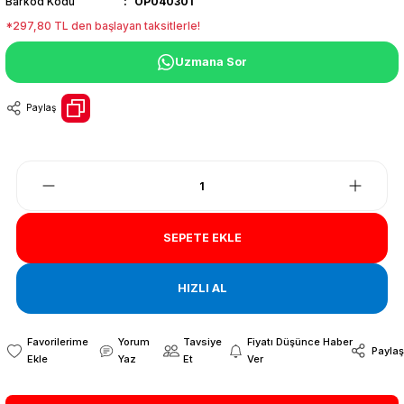
Barkod Kodu
OP040301
*297,80 TL den başlayan taksitlerle!
Uzmana Sor
Paylaş
SEPETE EKLE
HIZLI AL
Yorum
Tavsiye
Fiyatı Düşünce Haber
Paylaş
Yaz
Et
Ver