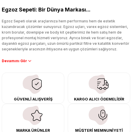
Egzoz Sepeti: Bir Dünya Markası...
Yorum Yaz
Egzoz Sepeti olarak araçlarınıza hem performans hem de estetik
kazandıracak çözümler sunuyoruz. Egzoz uçları, varex egzoz sistemleri,
krom borular, downpipe ve body kit çeşitlerimiz ile hem satış hem de
profesyonel montaj hizmeti veriyoruz. Ayrıca binek ve ticari egzozlar,
dayanıklı egzoz parçaları, uzun ömürlü partikül filtre ve katalitik konvertör
seçenekleriyle aracınızın ihtiyacına en uygun çözümleri sağlıyoruz.
Performans artışı isteyen sürücüler için özel performans egzozları ve
downpipe sistemlerimiz, ağır iş koşulları için ise dayanıklı ağır vasıta
egzoz ve iş makinası egzozları sunuyoruz. Eski parçalarınızı uygun fiyatlı
çıkma orijinal ürünler ile yenileyebilir, body kit uygulamalarıyla aracınızın
tasarımını ve aerodinamisini üst seviyeye taşıyabilirsiniz.
Tüm ürünlerimiz orijinal, dayanıklı ve uzun ömürlüdür. İstanbul’daki montaj
GÜVENLİ ALIŞVERİŞ
KARGO ALICI ÖDEMELİDİR
merkezimizde profesyonel montaj yapıyor, Türkiye’nin her yerine güvenli
kargo ile teslimat gerçekleştiriyoruz. Aracınıza değer katmak için doğru
adres: Egzoz Sepeti.
MARKA ÜRÜNLER
MÜŞTERİ MEMNUNİYETİ