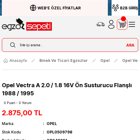
WEB'E ÖZEL FİYATLAR
B2B GİRİŞ
ARA
Anasayfa
Binek Ve Ticari Egzozlar
Opel
Opel Vec
Opel Vectra A 2.0 / 1.8 16V Ön Susturucu Flanşlı
1988 / 1995
0 Puan - 0 Yorum
2.875,00 TL
Marka
OPEL
Stok Kodu
OPL0509798