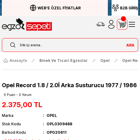
WEB'E ÖZEL FİYATLAR
B2B GİRİŞ
ARA
Anasayfa
Binek Ve Ticari Egzozlar
Opel
Opel Re
Opel Record 1.8 / 2.0İ Arka Susturucu 1977 / 1986
0 Puan - 0 Yorum
2.375,00 TL
Marka
OPEL
Stok Kodu
OPL0309488
Barkod Kodu
OP020611