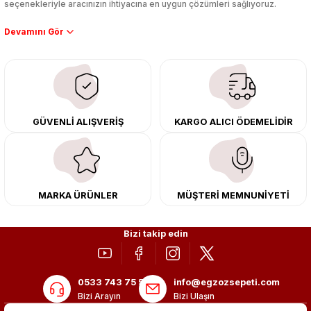
seçenekleriyle aracınızın ihtiyacına en uygun çözümleri sağlıyoruz.
Performans artışı isteyen sürücüler için özel performans egzozları ve
downpipe sistemlerimiz, ağır iş koşulları için ise dayanıklı ağır vasıta
egzoz ve iş makinası egzozları sunuyoruz. Eski parçalarınızı uygun fiyatlı
çıkma orijinal ürünler ile yenileyebilir, body kit uygulamalarıyla aracınızın
tasarımını ve aerodinamisini üst seviyeye taşıyabilirsiniz.
Tüm ürünlerimiz orijinal, dayanıklı ve uzun ömürlüdür. İstanbul’daki montaj
GÜVENLİ ALIŞVERİŞ
KARGO ALICI ÖDEMELİDİR
merkezimizde profesyonel montaj yapıyor, Türkiye’nin her yerine güvenli
kargo ile teslimat gerçekleştiriyoruz. Aracınıza değer katmak için doğru
adres: Egzoz Sepeti.
MARKA ÜRÜNLER
MÜŞTERİ MEMNUNİYETİ
Bizi takip edin
0533 743 75 56
info@egzozsepeti.com
Bizi Arayın
Bizi Ulaşın