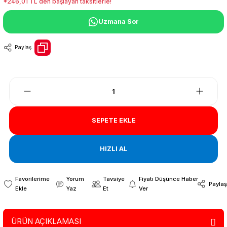
*246,01 TL den başlayan taksitlerle!
Uzmana Sor
Paylaş
SEPETE EKLE
HIZLI AL
Yorum
Tavsiye
Fiyatı Düşünce Haber
Paylaş
Yaz
Et
Ver
ÜRÜN AÇIKLAMASI