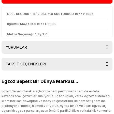
OPEL RECORD 1.8 / 2.0İ ARKA SUSTURUCU 1977 > 1986
Uyumlu Modeller:
1977 > 1986
Motor Seçeneği:
1.8 / 2.0İ
YORUMLAR
TAKSİT SEÇENEKLERİ
Bu ürüne ilk yorumu siz yapın!
Egzoz Sepeti: Bir Dünya Markası...
Yorum Yaz
Egzoz Sepeti olarak araçlarınıza hem performans hem de estetik
kazandıracak çözümler sunuyoruz. Egzoz uçları, varex egzoz sistemleri,
krom borular, downpipe ve body kit çeşitlerimiz ile hem satış hem de
profesyonel montaj hizmeti veriyoruz. Ayrıca binek ve ticari egzozlar,
dayanıklı egzoz parçaları, uzun ömürlü partikül filtre ve katalitik konvertör