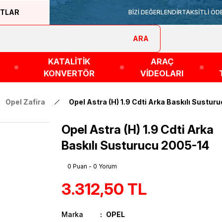
ATLAR
BİZİ DEĞERLENDİR
TAKSİTLİ ÖD
ARA
KATALİTİK
ARAÇ
KONVERTÖR
VİDEOLARI
Opel Zafira
Opel Astra (H) 1.9 Cdti Arka Baskılı Sustur
Opel Astra (H) 1.9 Cdti Arka
Baskılı Susturucu 2005-14
0 Puan - 0 Yorum
3.312,50 TL
Marka
OPEL