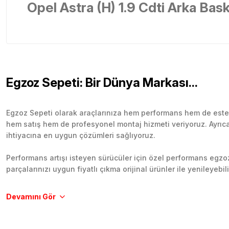
Opel Astra (H) 1.9 Cdti Arka Bas
Egzoz Sepeti: Bir Dünya Markası...
Egzoz Sepeti olarak araçlarınıza hem performans hem de esteti
hem satış hem de profesyonel montaj hizmeti veriyoruz. Ayrıca b
ihtiyacına en uygun çözümleri sağlıyoruz.
Performans artışı isteyen sürücüler için özel performans egzozl
parçalarınızı uygun fiyatlı çıkma orijinal ürünler ile yenileyebi
Tüm ürünlerimiz orijinal, dayanıklı ve uzun ömürlüdür. İstanbu
Aracınıza değer katmak için doğru adres: Egzoz Sepeti.