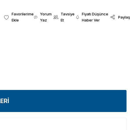
Yorum
Tavsiye
Fiyatı Düşünce
Paylaş
Yaz
Et
Haber Ver
ERİ