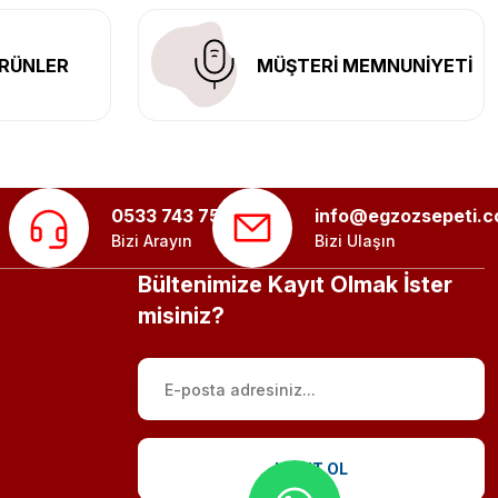
RÜNLER
MÜŞTERİ MEMNUNİYETİ
0533 743 75 56
info@egzozsepeti.
Bizi Arayın
Bizi Ulaşın
Bültenimize Kayıt Olmak İster
misiniz?
KAYIT OL