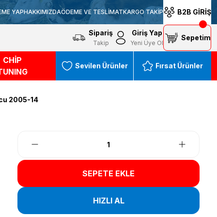
B2B GİRİŞ
EME YAP
HAKKIMIZDA
ÖDEME VE TESLİMAT
KARGO TAKİP
Sipariş
Giriş Yap
Sepetim
Takip
Yeni Üye Ol
CHİP
Sevilen Ürünler
Fırsat Ürünler
TUNING
ucu 2005-14
SEPETE EKLE
HIZLI AL