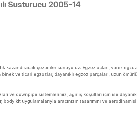
kılı Susturucu 2005-14
Bu ürüne ilk yorumu siz yapın!
k kazandıracak çözümler sunuyoruz. Egzoz uçları, varex egzoz si
inek ve ticari egzozlar, dayanıklı egzoz parçaları, uzun ömürlü p
Yorum Yaz
arı ve downpipe sistemlerimiz, ağır iş koşulları için ise dayanık
lir, body kit uygulamalarıyla aracınızın tasarımını ve aerodinamisi
l’daki montaj merkezimizde profesyonel montaj yapıyor, Türkiye’ni