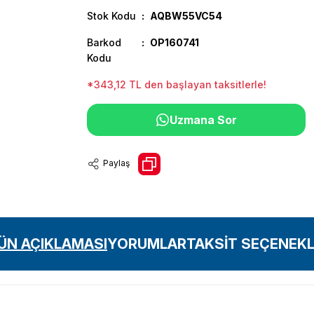
Stok Kodu
AQBW55VC54
Barkod
OP160741
Kodu
*343,12 TL den başlayan taksitlerle!
Uzmana Sor
Paylaş
ÜN AÇIKLAMASI
YORUMLAR
TAKSİT SEÇENEKL