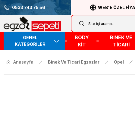
0533 743 75 56
WEB'E ÖZEL FİY
BODY
BİNEK VE
GENEL
KATEGORİLER
KİT
TİCARİ
Anasayfa
Binek Ve Ticari Egzozlar
Opel