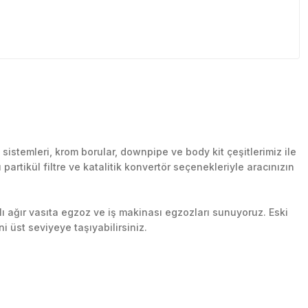
stemleri, krom borular, downpipe ve body kit çeşitlerimiz ile
artikül filtre ve katalitik konvertör seçenekleriyle aracınızın
lı ağır vasıta egzoz ve iş makinası egzozları sunuyoruz. Eski
ni üst seviyeye taşıyabilirsiniz.
n her yerine güvenli kargo ile teslimat gerçekleştiriyoruz.