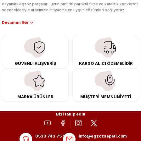
dayanıklı egzoz parçaları, uzun ömürlü partikül filtre ve katalitik konvertör
seçenekleriyle aracınızın ihtiyacına en uygun çözümleri sağlıyoruz.
Performans artışı isteyen sürücüler için özel performans egzozları ve
downpipe sistemlerimiz, ağır iş koşulları için ise dayanıklı ağır vasıta
egzoz ve iş makinası egzozları sunuyoruz. Eski parçalarınızı uygun fiyatlı
çıkma orijinal ürünler ile yenileyebilir, body kit uygulamalarıyla aracınızın
tasarımını ve aerodinamisini üst seviyeye taşıyabilirsiniz.
Tüm ürünlerimiz orijinal, dayanıklı ve uzun ömürlüdür. İstanbul’daki montaj
GÜVENLİ ALIŞVERİŞ
KARGO ALICI ÖDEMELİDİR
merkezimizde profesyonel montaj yapıyor, Türkiye’nin her yerine güvenli
kargo ile teslimat gerçekleştiriyoruz. Aracınıza değer katmak için doğru
adres: Egzoz Sepeti.
MARKA ÜRÜNLER
MÜŞTERİ MEMNUNİYETİ
Bizi takip edin
0533 743 75 56
info@egzozsepeti.com