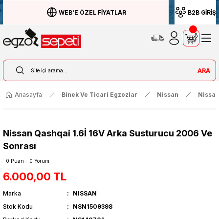
WEB'E ÖZEL FİYATLAR
B2B GİRİŞ
ARA
Anasayfa
Binek Ve Ticari Egzozlar
Nissan
Nissan
Nissan Qashqai 1.6İ 16V Arka Susturucu 2006 Ve
Sonrası
0 Puan - 0 Yorum
6.000,00 TL
Marka
NISSAN
Stok Kodu
NSN1509398