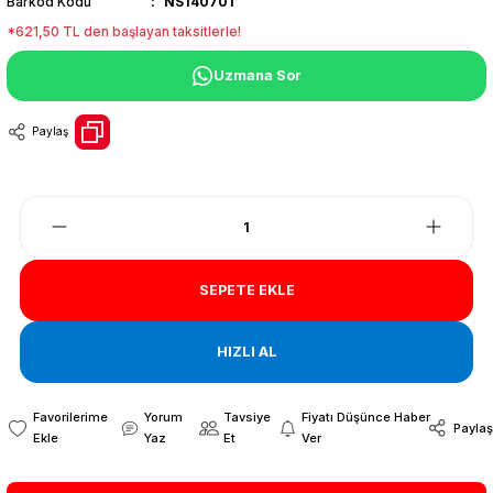
Barkod Kodu
NS140701
*621,50 TL den başlayan taksitlerle!
Uzmana Sor
Paylaş
SEPETE EKLE
HIZLI AL
Yorum
Tavsiye
Fiyatı Düşünce Haber
Paylaş
Yaz
Et
Ver