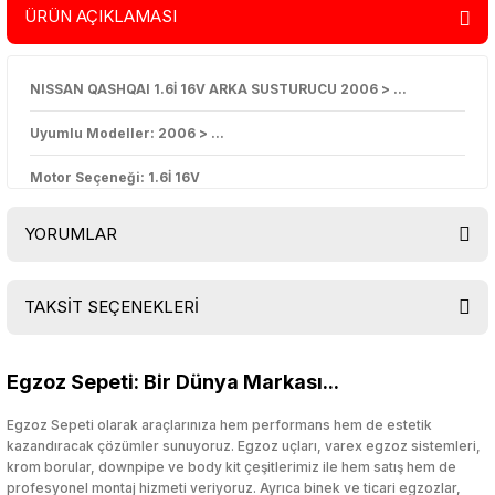
ÜRÜN AÇIKLAMASI
NISSAN QASHQAI 1.6İ 16V ARKA SUSTURUCU 2006 > …
Uyumlu Modeller: 2006 > …
Motor Seçeneği: 1.6İ 16V
YORUMLAR
TAKSİT SEÇENEKLERİ
Bu ürüne ilk yorumu siz yapın!
Egzoz Sepeti: Bir Dünya Markası...
Yorum Yaz
Egzoz Sepeti olarak araçlarınıza hem performans hem de estetik
kazandıracak çözümler sunuyoruz. Egzoz uçları, varex egzoz sistemleri,
krom borular, downpipe ve body kit çeşitlerimiz ile hem satış hem de
profesyonel montaj hizmeti veriyoruz. Ayrıca binek ve ticari egzozlar,