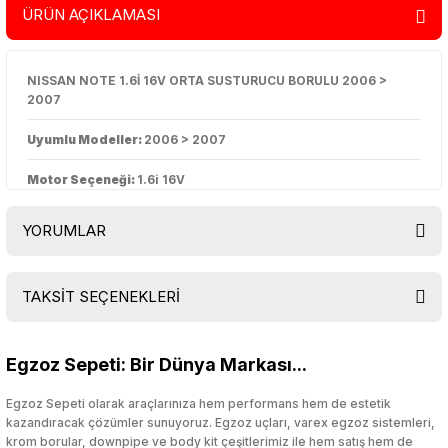
ÜRÜN AÇIKLAMASI
NISSAN NOTE 1.6İ 16V ORTA SUSTURUCU BORULU 2006 >
2007
Uyumlu Modeller:
2006 > 2007
Motor Seçeneği:
1.6i 16V
YORUMLAR
TAKSİT SEÇENEKLERİ
Bu ürüne ilk yorumu siz yapın!
Egzoz Sepeti: Bir Dünya Markası...
Yorum Yaz
Egzoz Sepeti olarak araçlarınıza hem performans hem de estetik
kazandıracak çözümler sunuyoruz. Egzoz uçları, varex egzoz sistemleri,
krom borular, downpipe ve body kit çeşitlerimiz ile hem satış hem de