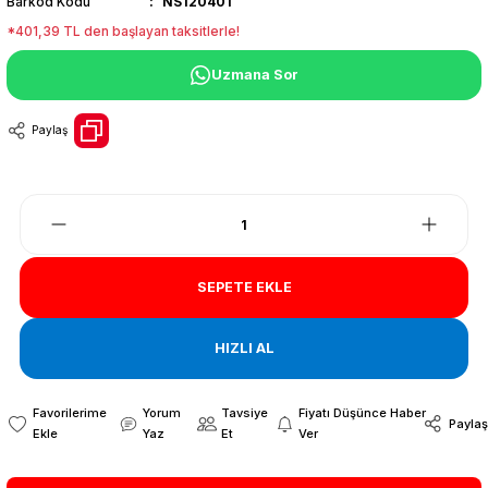
Barkod Kodu
NS120401
*401,39 TL den başlayan taksitlerle!
Uzmana Sor
Paylaş
SEPETE EKLE
HIZLI AL
Yorum
Tavsiye
Fiyatı Düşünce Haber
Paylaş
Yaz
Et
Ver