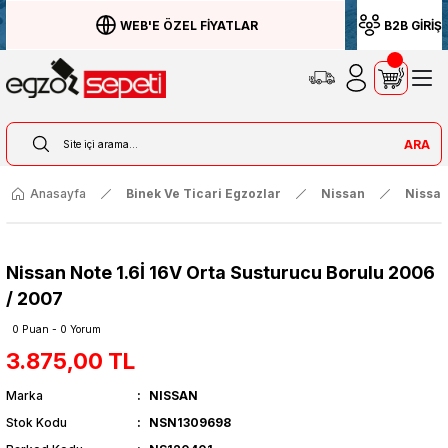
WEB'E ÖZEL FİYATLAR
B2B GİRİŞ
ARA
Anasayfa
Binek Ve Ticari Egzozlar
Nissan
Nissan
Nissan Note 1.6İ 16V Orta Susturucu Borulu 2006
/ 2007
0 Puan - 0 Yorum
3.875,00 TL
Marka
NISSAN
Stok Kodu
NSN1309698