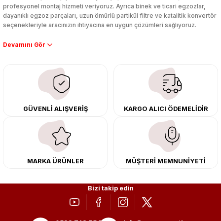
profesyonel montaj hizmeti veriyoruz. Ayrıca binek ve ticari egzozlar,
dayanıklı egzoz parçaları, uzun ömürlü partikül filtre ve katalitik konvertör
seçenekleriyle aracınızın ihtiyacına en uygun çözümleri sağlıyoruz.
Performans artışı isteyen sürücüler için özel performans egzozları ve
downpipe sistemlerimiz, ağır iş koşulları için ise dayanıklı ağır vasıta
egzoz ve iş makinası egzozları sunuyoruz. Eski parçalarınızı uygun fiyatlı
çıkma orijinal ürünler ile yenileyebilir, body kit uygulamalarıyla aracınızın
tasarımını ve aerodinamisini üst seviyeye taşıyabilirsiniz.
Tüm ürünlerimiz orijinal, dayanıklı ve uzun ömürlüdür. İstanbul’daki montaj
GÜVENLİ ALIŞVERİŞ
KARGO ALICI ÖDEMELİDİR
merkezimizde profesyonel montaj yapıyor, Türkiye’nin her yerine güvenli
kargo ile teslimat gerçekleştiriyoruz. Aracınıza değer katmak için doğru
adres: Egzoz Sepeti.
MARKA ÜRÜNLER
MÜŞTERİ MEMNUNİYETİ
Bizi takip edin