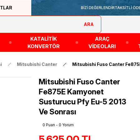
ATLAR
BİZİ DEĞERLENDİR
TAKSİTLİ ÖD
ARA
KATALİTİK
ARAÇ
KONVERTÖR
VİDEOLARI
i
Mitsubishi Canter
Mitsubishi Fuso Canter Fe875
Mitsubishi Fuso Canter
Fe875E Kamyonet
Susturucu Pfy Eu-5 2013
Ve Sonrası
0 Puan - 0 Yorum
5.625,00 TL