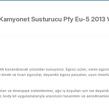
 Kamyonet Susturucu Pfy Eu-5 2013 
Bu ürüne ilk yorumu siz yapın!
k kazandıracak çözümler sunuyoruz. Egzoz uçları, varex egzoz si
inek ve ticari egzozlar, dayanıklı egzoz parçaları, uzun ömürlü p
Yorum Yaz
arı ve downpipe sistemlerimiz, ağır iş koşulları için ise dayanık
lir, body kit uygulamalarıyla aracınızın tasarımını ve aerodinamisi
l’daki montaj merkezimizde profesyonel montaj yapıyor, Türkiye’ni