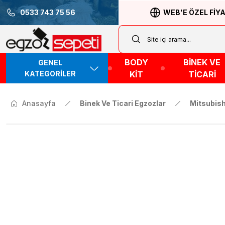
0533 743 75 56
WEB'E ÖZEL FİY
BODY
BİNEK VE
GENEL
KATEGORİLER
KİT
TİCARİ
Anasayfa
Binek Ve Ticari Egzozlar
Mitsubish