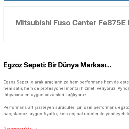
Mitsubishi Fuso Canter Fe875E
Egzoz Sepeti: Bir Dünya Markası...
Egzoz Sepeti olarak araçlarınıza hem performans hem de esteti
hem satış hem de profesyonel montaj hizmeti veriyoruz. Ayrıca b
ihtiyacına en uygun çözümleri sağlıyoruz.
Performans artışı isteyen sürücüler için özel performans egzozl
parçalarınızı uygun fiyatlı çıkma orijinal ürünler ile yenileyebi
Tüm ürünlerimiz orijinal, dayanıklı ve uzun ömürlüdür. İstanbu