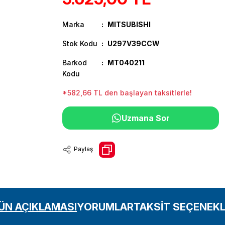
Marka
MITSUBISHI
Stok Kodu
U297V39CCW
Barkod
MT040211
Kodu
*582,66 TL den başlayan taksitlerle!
Uzmana Sor
Paylaş
ÜN AÇIKLAMASI
YORUMLAR
TAKSİT SEÇENEKL