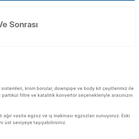
Ve Sonrası
stemleri, krom borular, downpipe ve body kit çeşitlerimiz ile
artikül filtre ve katalitik konvertör seçenekleriyle aracınızın
lı ağır vasıta egzoz ve iş makinası egzozları sunuyoruz. Eski
ni üst seviyeye taşıyabilirsiniz.
n her yerine güvenli kargo ile teslimat gerçekleştiriyoruz.