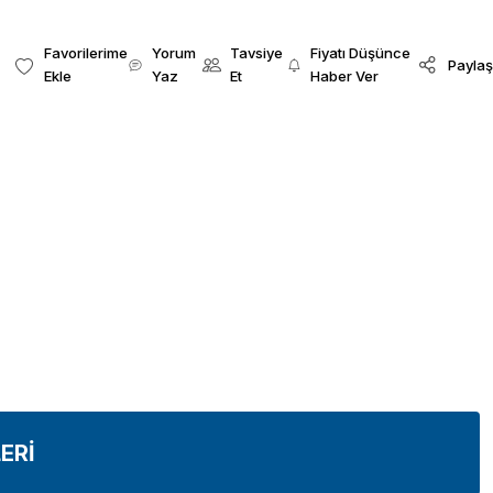
Yorum
Tavsiye
Fiyatı Düşünce
Paylaş
Yaz
Et
Haber Ver
ERİ