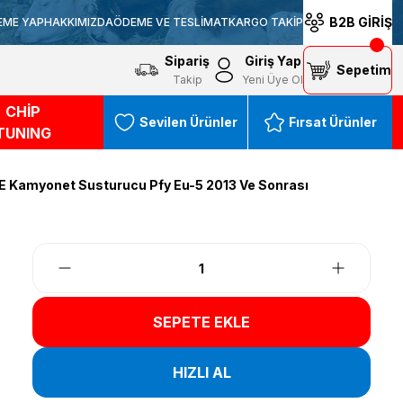
B2B GİRİŞ
EME YAP
HAKKIMIZDA
ÖDEME VE TESLİMAT
KARGO TAKİP
Sipariş
Giriş Yap
Sepetim
Takip
Yeni Üye Ol
CHİP
Sevilen Ürünler
Fırsat Ürünler
TUNING
E Kamyonet Susturucu Pfy Eu-5 2013 Ve Sonrası
SEPETE EKLE
HIZLI AL