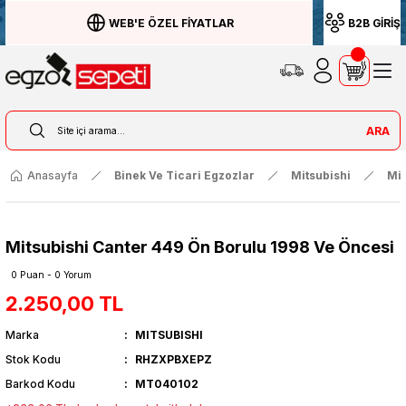
WEB'E ÖZEL FİYATLAR
B2B GİRİŞ
ARA
Anasayfa
Binek Ve Ticari Egzozlar
Mitsubishi
Mit
Mitsubishi Canter 449 Ön Borulu 1998 Ve Öncesi
0 Puan - 0 Yorum
2.250,00 TL
Marka
MITSUBISHI
Stok Kodu
RHZXPBXEPZ
Barkod Kodu
MT040102