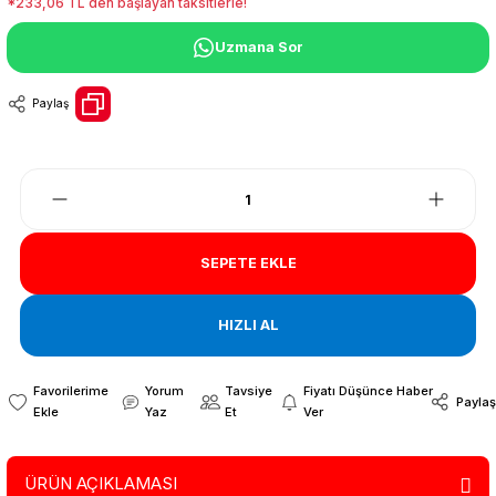
*233,06 TL den başlayan taksitlerle!
Uzmana Sor
Paylaş
SEPETE EKLE
HIZLI AL
Yorum
Tavsiye
Fiyatı Düşünce Haber
Paylaş
Yaz
Et
Ver
ÜRÜN AÇIKLAMASI