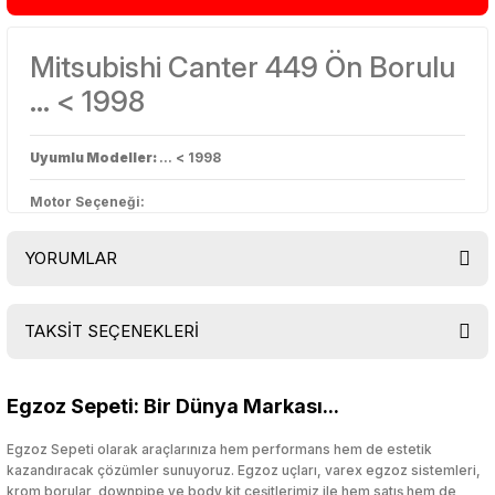
Mitsubishi Canter 449 Ön Borulu
... < 1998
Uyumlu Modeller:
... < 1998
Motor Seçeneği:
YORUMLAR
TAKSİT SEÇENEKLERİ
Bu ürüne ilk yorumu siz yapın!
Egzoz Sepeti: Bir Dünya Markası...
Yorum Yaz
Egzoz Sepeti olarak araçlarınıza hem performans hem de estetik
kazandıracak çözümler sunuyoruz. Egzoz uçları, varex egzoz sistemleri,
krom borular, downpipe ve body kit çeşitlerimiz ile hem satış hem de