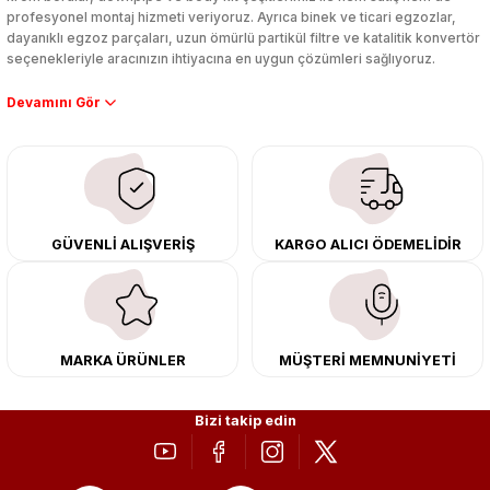
profesyonel montaj hizmeti veriyoruz. Ayrıca binek ve ticari egzozlar,
dayanıklı egzoz parçaları, uzun ömürlü partikül filtre ve katalitik konvertör
seçenekleriyle aracınızın ihtiyacına en uygun çözümleri sağlıyoruz.
Performans artışı isteyen sürücüler için özel performans egzozları ve
downpipe sistemlerimiz, ağır iş koşulları için ise dayanıklı ağır vasıta
egzoz ve iş makinası egzozları sunuyoruz. Eski parçalarınızı uygun fiyatlı
çıkma orijinal ürünler ile yenileyebilir, body kit uygulamalarıyla aracınızın
tasarımını ve aerodinamisini üst seviyeye taşıyabilirsiniz.
Tüm ürünlerimiz orijinal, dayanıklı ve uzun ömürlüdür. İstanbul’daki montaj
GÜVENLİ ALIŞVERİŞ
KARGO ALICI ÖDEMELİDİR
merkezimizde profesyonel montaj yapıyor, Türkiye’nin her yerine güvenli
kargo ile teslimat gerçekleştiriyoruz. Aracınıza değer katmak için doğru
adres: Egzoz Sepeti.
MARKA ÜRÜNLER
MÜŞTERİ MEMNUNİYETİ
Bizi takip edin