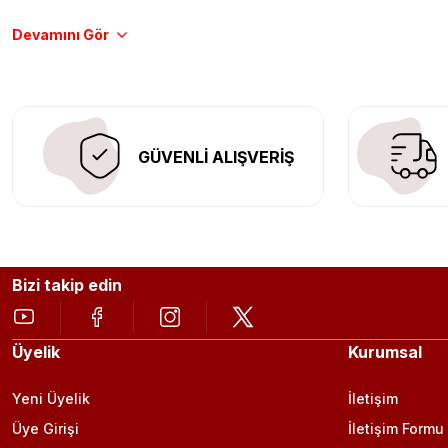
Tüm ürünlerimiz orijinal, dayanıklı ve uzun ömürlüdür. İstanbu
Aracınıza değer katmak için doğru adres: Egzoz Sepeti.
GÜVENLİ ALIŞVERİŞ
Bizi takip edin
Üyelik
Kurumsal
Yeni Üyelik
İletişim
Üye Girişi
İletişim Formu