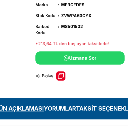
Marka
MERCEDES
Stok Kodu
ZVWPA63CYX
Barkod
MS501502
Kodu
*213,64 TL den başlayan taksitlerle!
Uzmana Sor
Paylaş
ÜN AÇIKLAMASI
YORUMLAR
TAKSİT SEÇENEKL