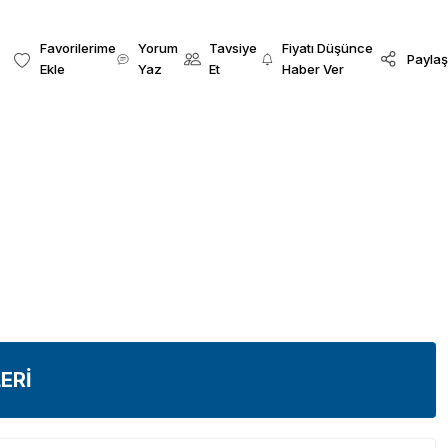
Yorum
Tavsiye
Fiyatı Düşünce
Paylaş
Yaz
Et
Haber Ver
ERİ