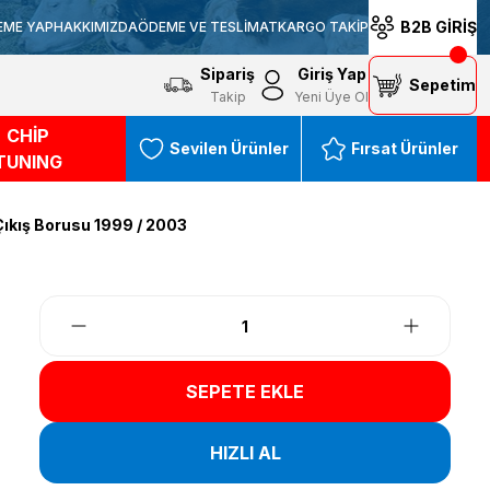
B2B GİRİŞ
EME YAP
HAKKIMIZDA
ÖDEME VE TESLİMAT
KARGO TAKİP
Sipariş
Giriş Yap
Sepetim
Takip
Yeni Üye Ol
CHİP
Sevilen Ürünler
Fırsat Ürünler
TUNING
ıkış Borusu 1999 / 2003
SEPETE EKLE
HIZLI AL