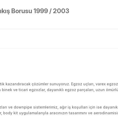
kış Borusu 1999 / 2003
Bu ürüne ilk yorumu siz yapın!
k kazandıracak çözümler sunuyoruz. Egzoz uçları, varex egzoz si
inek ve ticari egzozlar, dayanıklı egzoz parçaları, uzun ömürlü p
Yorum Yaz
arı ve downpipe sistemlerimiz, ağır iş koşulları için ise dayanık
lir, body kit uygulamalarıyla aracınızın tasarımını ve aerodinamisi