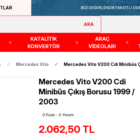
ATLAR
BİZİ DEĞERLENDİR
TAKSİTLİ ÖD
ARA
KATALİTİK
ARAÇ
KONVERTÖR
VİDEOLARI
s
Mercedes Vito
Mercedes Vito V200 Cdi Minibüs Ç
Mercedes Vito V200 Cdi
Minibüs Çıkış Borusu 1999 /
2003
0 Puan - 0 Yorum
2.062,50 TL