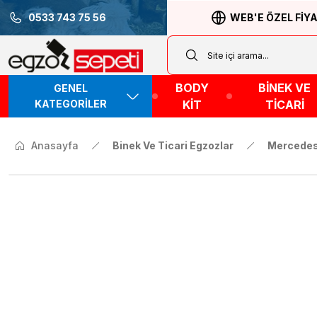
0533 743 75 56
WEB'E ÖZEL FİY
BODY
BİNEK VE
GENEL
KATEGORİLER
KİT
TİCARİ
Anasayfa
Binek Ve Ticari Egzozlar
Mercede