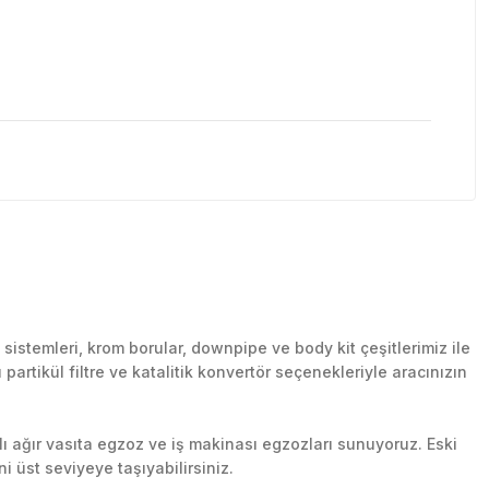
stemleri, krom borular, downpipe ve body kit çeşitlerimiz ile
artikül filtre ve katalitik konvertör seçenekleriyle aracınızın
lı ağır vasıta egzoz ve iş makinası egzozları sunuyoruz. Eski
ni üst seviyeye taşıyabilirsiniz.