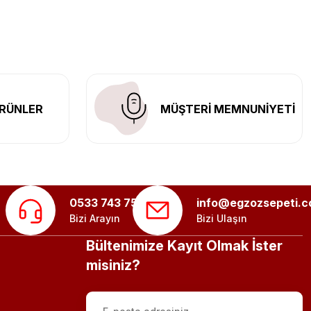
n her yerine güvenli kargo ile teslimat gerçekleştiriyoruz.
RÜNLER
MÜŞTERİ MEMNUNİYETİ
0533 743 75 56
info@egzozsepeti.
Bizi Arayın
Bizi Ulaşın
Bültenimize Kayıt Olmak İster
misiniz?