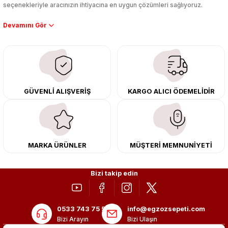
seçenekleriyle aracınızın ihtiyacına en uygun çözümleri sağlıyoruz.
Performans artışı isteyen sürücüler için özel performans egzozları ve
downpipe sistemlerimiz, ağır iş koşulları için ise dayanıklı ağır vasıta
egzoz ve iş makinası egzozları sunuyoruz. Eski parçalarınızı uygun fiyatlı
çıkma orijinal ürünler ile yenileyebilir, body kit uygulamalarıyla aracınızın
tasarımını ve aerodinamisini üst seviyeye taşıyabilirsiniz.
Tüm ürünlerimiz orijinal, dayanıklı ve uzun ömürlüdür. İstanbul’daki montaj
GÜVENLİ ALIŞVERİŞ
KARGO ALICI ÖDEMELİDİR
merkezimizde profesyonel montaj yapıyor, Türkiye’nin her yerine güvenli
kargo ile teslimat gerçekleştiriyoruz. Aracınıza değer katmak için doğru
adres: Egzoz Sepeti.
MARKA ÜRÜNLER
MÜŞTERİ MEMNUNİYETİ
Bizi takip edin
0533 743 75 56
info@egzozsepeti.com
Bizi Arayın
Bizi Ulaşın