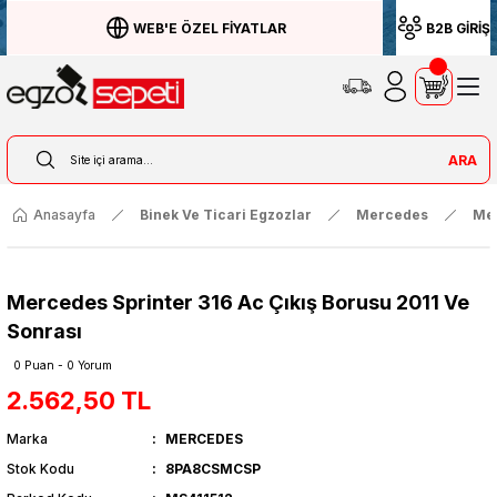
WEB'E ÖZEL FİYATLAR
B2B GİRİŞ
ARA
Anasayfa
Binek Ve Ticari Egzozlar
Mercedes
Mer
Mercedes Sprinter 316 Ac Çıkış Borusu 2011 Ve
Sonrası
0 Puan - 0 Yorum
2.562,50 TL
Marka
MERCEDES
Stok Kodu
8PA8CSMCSP