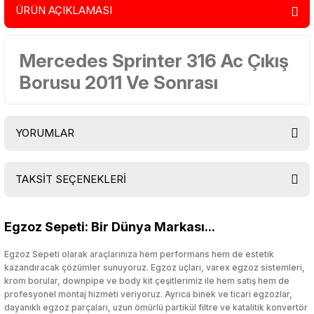
ÜRÜN AÇIKLAMASI
Mercedes Sprinter 316 Ac Çıkış
Borusu 2011 Ve Sonrası
YORUMLAR
TAKSİT SEÇENEKLERİ
Bu ürüne ilk yorumu siz yapın!
Egzoz Sepeti: Bir Dünya Markası...
Yorum Yaz
Egzoz Sepeti olarak araçlarınıza hem performans hem de estetik
kazandıracak çözümler sunuyoruz. Egzoz uçları, varex egzoz sistemleri,
krom borular, downpipe ve body kit çeşitlerimiz ile hem satış hem de
profesyonel montaj hizmeti veriyoruz. Ayrıca binek ve ticari egzozlar,
dayanıklı egzoz parçaları, uzun ömürlü partikül filtre ve katalitik konvertör