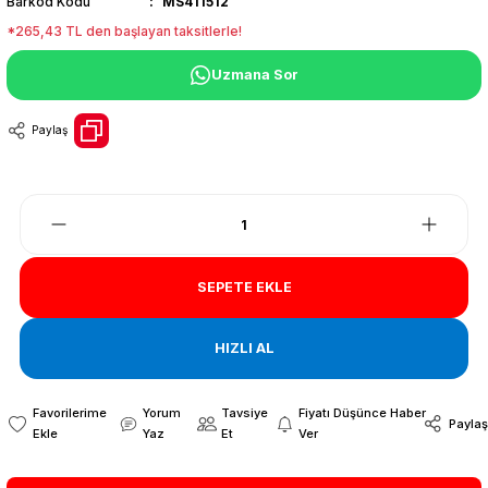
Barkod Kodu
MS411512
*265,43 TL den başlayan taksitlerle!
Uzmana Sor
Paylaş
SEPETE EKLE
HIZLI AL
Yorum
Tavsiye
Fiyatı Düşünce Haber
Paylaş
Yaz
Et
Ver