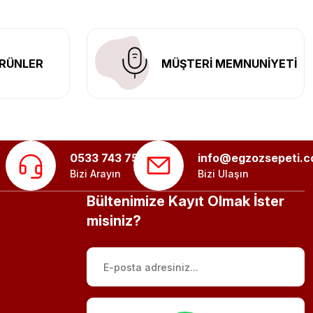
RÜNLER
MÜŞTERİ MEMNUNİYETİ
0533 743 75 56
info@egzozsepeti.
Bizi Arayın
Bizi Ulaşın
Bültenimize Kayıt Olmak İster
misiniz?