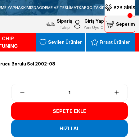
B2B GİRİŞ
EME YAP
HAKKIMIZDA
ÖDEME VE TESLİMAT
KARGO TAKİP
Sipariş
Giriş Yap
Sepetim
Takip
Yeni Üye Ol
CHİP
Sevilen Ürünler
Fırsat Ürünler
TUNING
rucu Borulu Sol 2002-08
SEPETE EKLE
HIZLI AL