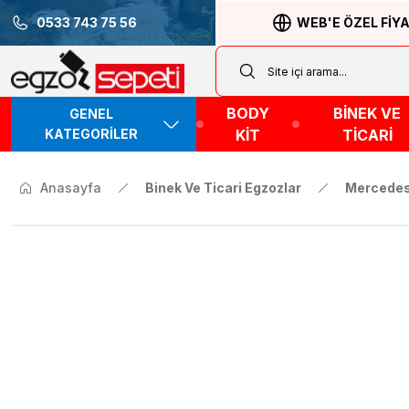
0533 743 75 56
WEB'E ÖZEL FİY
BODY
BİNEK VE
GENEL
KATEGORİLER
KİT
TİCARİ
Anasayfa
Binek Ve Ticari Egzozlar
Mercede