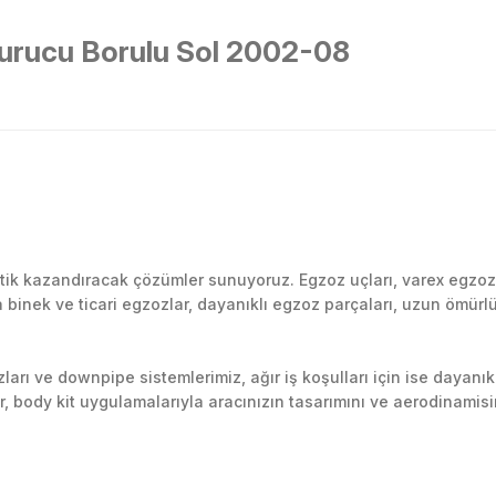
urucu Borulu Sol 2002-08
Bu ürüne ilk yorumu siz yapın!
k kazandıracak çözümler sunuyoruz. Egzoz uçları, varex egzoz si
inek ve ticari egzozlar, dayanıklı egzoz parçaları, uzun ömürlü p
Yorum Yaz
arı ve downpipe sistemlerimiz, ağır iş koşulları için ise dayanık
lir, body kit uygulamalarıyla aracınızın tasarımını ve aerodinamisi
l’daki montaj merkezimizde profesyonel montaj yapıyor, Türkiye’ni