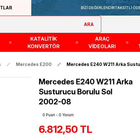
ATLAR
BİZİ DEĞERLENDİR
TAKSİTLİ ÖD
ARA
KATALİTİK
ARAÇ
KONVERTÖR
VİDEOLARI
s
Mercedes E200
Mercedes E240 W211 Arka Sustu
Mercedes E240 W211 Arka
Susturucu Borulu Sol
2002-08
0 Puan - 0 Yorum
6.812,50 TL