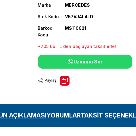
Marka
MERCEDES
Stok Kodu
V57VJ4L4LD
Barkod
MS110621
Kodu
*705,66 TL den başlayan taksitlerle!
Uzmana Sor
Paylaş
ÜN AÇIKLAMASI
YORUMLAR
TAKSİT SEÇENEKL