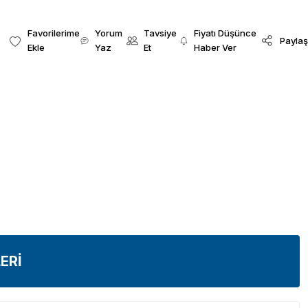
Yorum
Tavsiye
Fiyatı Düşünce
Paylaş
Yaz
Et
Haber Ver
ERİ