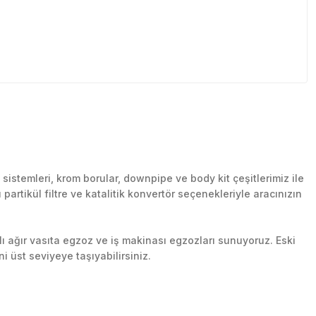
stemleri, krom borular, downpipe ve body kit çeşitlerimiz ile
artikül filtre ve katalitik konvertör seçenekleriyle aracınızın
lı ağır vasıta egzoz ve iş makinası egzozları sunuyoruz. Eski
ni üst seviyeye taşıyabilirsiniz.
n her yerine güvenli kargo ile teslimat gerçekleştiriyoruz.