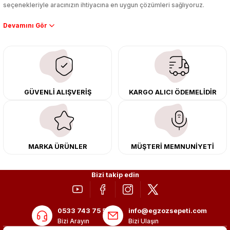
seçenekleriyle aracınızın ihtiyacına en uygun çözümleri sağlıyoruz.
Performans artışı isteyen sürücüler için özel performans egzozları ve
downpipe sistemlerimiz, ağır iş koşulları için ise dayanıklı ağır vasıta
egzoz ve iş makinası egzozları sunuyoruz. Eski parçalarınızı uygun fiyatlı
çıkma orijinal ürünler ile yenileyebilir, body kit uygulamalarıyla aracınızın
tasarımını ve aerodinamisini üst seviyeye taşıyabilirsiniz.
Tüm ürünlerimiz orijinal, dayanıklı ve uzun ömürlüdür. İstanbul’daki montaj
GÜVENLİ ALIŞVERİŞ
KARGO ALICI ÖDEMELİDİR
merkezimizde profesyonel montaj yapıyor, Türkiye’nin her yerine güvenli
kargo ile teslimat gerçekleştiriyoruz. Aracınıza değer katmak için doğru
adres: Egzoz Sepeti.
MARKA ÜRÜNLER
MÜŞTERİ MEMNUNİYETİ
Bizi takip edin
0533 743 75 56
info@egzozsepeti.com
Bizi Arayın
Bizi Ulaşın