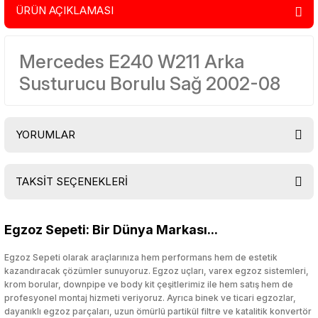
ÜRÜN AÇIKLAMASI
Mercedes E240 W211 Arka
Susturucu Borulu Sağ 2002-08
YORUMLAR
TAKSİT SEÇENEKLERİ
Bu ürüne ilk yorumu siz yapın!
Egzoz Sepeti: Bir Dünya Markası...
Yorum Yaz
Egzoz Sepeti olarak araçlarınıza hem performans hem de estetik
kazandıracak çözümler sunuyoruz. Egzoz uçları, varex egzoz sistemleri,
krom borular, downpipe ve body kit çeşitlerimiz ile hem satış hem de
profesyonel montaj hizmeti veriyoruz. Ayrıca binek ve ticari egzozlar,
dayanıklı egzoz parçaları, uzun ömürlü partikül filtre ve katalitik konvertör