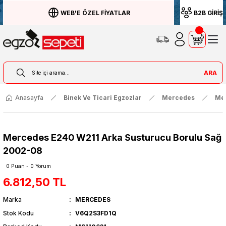
WEB'E ÖZEL FİYATLAR
B2B GİRİŞ
ARA
Anasayfa
Binek Ve Ticari Egzozlar
Mercedes
Me
Mercedes E240 W211 Arka Susturucu Borulu Sağ
2002-08
0 Puan - 0 Yorum
6.812,50 TL
Marka
MERCEDES
Stok Kodu
V6Q2S3FD1Q