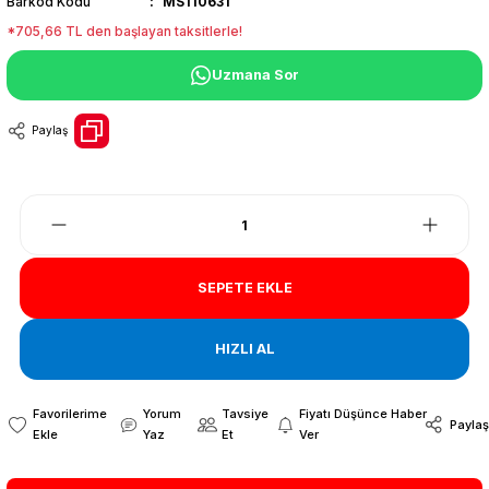
Barkod Kodu
MS110631
*705,66 TL den başlayan taksitlerle!
Uzmana Sor
Paylaş
SEPETE EKLE
HIZLI AL
Yorum
Tavsiye
Fiyatı Düşünce Haber
Paylaş
Yaz
Et
Ver