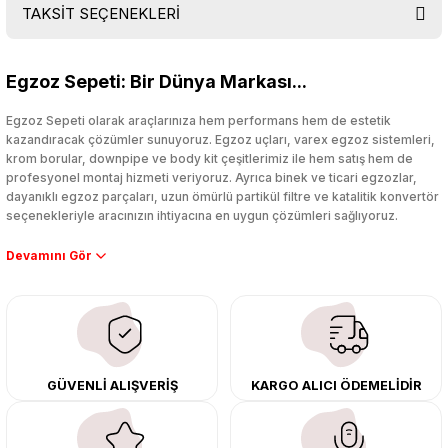
TAKSİT SEÇENEKLERİ
Bu ürüne ilk yorumu siz yapın!
Egzoz Sepeti: Bir Dünya Markası...
Yorum Yaz
Egzoz Sepeti olarak araçlarınıza hem performans hem de estetik
kazandıracak çözümler sunuyoruz. Egzoz uçları, varex egzoz sistemleri,
krom borular, downpipe ve body kit çeşitlerimiz ile hem satış hem de
profesyonel montaj hizmeti veriyoruz. Ayrıca binek ve ticari egzozlar,
dayanıklı egzoz parçaları, uzun ömürlü partikül filtre ve katalitik konvertör
seçenekleriyle aracınızın ihtiyacına en uygun çözümleri sağlıyoruz.
Performans artışı isteyen sürücüler için özel performans egzozları ve
downpipe sistemlerimiz, ağır iş koşulları için ise dayanıklı ağır vasıta
egzoz ve iş makinası egzozları sunuyoruz. Eski parçalarınızı uygun fiyatlı
çıkma orijinal ürünler ile yenileyebilir, body kit uygulamalarıyla aracınızın
tasarımını ve aerodinamisini üst seviyeye taşıyabilirsiniz.
Tüm ürünlerimiz orijinal, dayanıklı ve uzun ömürlüdür. İstanbul’daki montaj
GÜVENLİ ALIŞVERİŞ
KARGO ALICI ÖDEMELİDİR
merkezimizde profesyonel montaj yapıyor, Türkiye’nin her yerine güvenli
kargo ile teslimat gerçekleştiriyoruz. Aracınıza değer katmak için doğru
adres: Egzoz Sepeti.