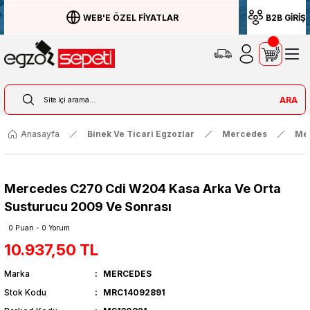
WEB'E ÖZEL FİYATLAR
B2B GİRİŞ
ARA
Anasayfa
Binek Ve Ticari Egzozlar
Mercedes
Me
Mercedes C270 Cdi W204 Kasa Arka Ve Orta
Susturucu 2009 Ve Sonrası
0 Puan - 0 Yorum
10.937,50 TL
Marka
MERCEDES
Stok Kodu
MRC14092891