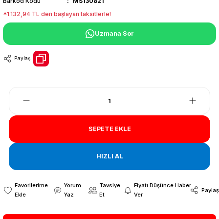
Barkod Kodu
MS130821
*1.132,94 TL den başlayan taksitlerle!
Uzmana Sor
Paylaş
SEPETE EKLE
HIZLI AL
Yorum
Tavsiye
Fiyatı Düşünce Haber
Paylaş
Yaz
Et
Ver