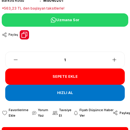
Barkod Kodu
MS040201
*563,23 TL den başlayan taksitlerle!
Uzmana Sor
Paylaş
SEPETE EKLE
HIZLI AL
Yorum
Tavsiye
Fiyatı Düşünce Haber
Paylaş
Yaz
Et
Ver