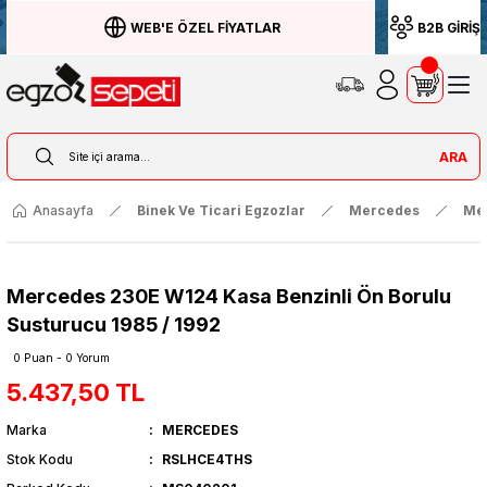
WEB'E ÖZEL FİYATLAR
B2B GİRİŞ
ARA
Anasayfa
Binek Ve Ticari Egzozlar
Mercedes
Me
Mercedes 230E W124 Kasa Benzinli Ön Borulu
Susturucu 1985 / 1992
0 Puan - 0 Yorum
5.437,50 TL
Marka
MERCEDES
Stok Kodu
RSLHCE4THS