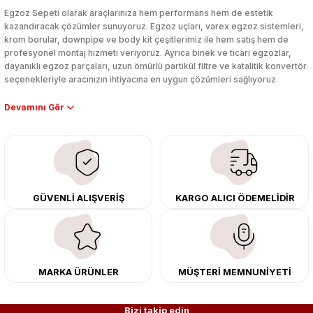
Yorum Yaz
Egzoz Sepeti olarak araçlarınıza hem performans hem de estetik
kazandıracak çözümler sunuyoruz. Egzoz uçları, varex egzoz sistemleri,
krom borular, downpipe ve body kit çeşitlerimiz ile hem satış hem de
profesyonel montaj hizmeti veriyoruz. Ayrıca binek ve ticari egzozlar,
dayanıklı egzoz parçaları, uzun ömürlü partikül filtre ve katalitik konvertör
seçenekleriyle aracınızın ihtiyacına en uygun çözümleri sağlıyoruz.
Performans artışı isteyen sürücüler için özel performans egzozları ve
downpipe sistemlerimiz, ağır iş koşulları için ise dayanıklı ağır vasıta
egzoz ve iş makinası egzozları sunuyoruz. Eski parçalarınızı uygun fiyatlı
çıkma orijinal ürünler ile yenileyebilir, body kit uygulamalarıyla aracınızın
tasarımını ve aerodinamisini üst seviyeye taşıyabilirsiniz.
Tüm ürünlerimiz orijinal, dayanıklı ve uzun ömürlüdür. İstanbul’daki montaj
GÜVENLİ ALIŞVERİŞ
KARGO ALICI ÖDEMELİDİR
merkezimizde profesyonel montaj yapıyor, Türkiye’nin her yerine güvenli
kargo ile teslimat gerçekleştiriyoruz. Aracınıza değer katmak için doğru
adres: Egzoz Sepeti.
MARKA ÜRÜNLER
MÜŞTERİ MEMNUNİYETİ
Bizi takip edin