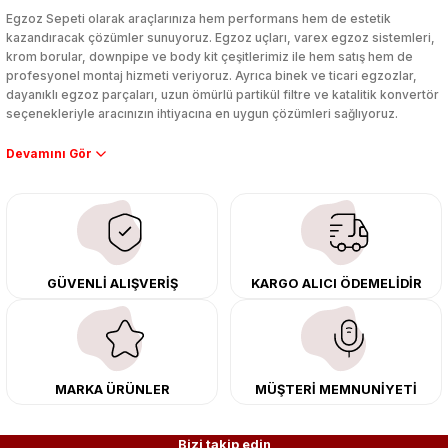
Yorum Yaz
Egzoz Sepeti olarak araçlarınıza hem performans hem de estetik
kazandıracak çözümler sunuyoruz. Egzoz uçları, varex egzoz sistemleri,
krom borular, downpipe ve body kit çeşitlerimiz ile hem satış hem de
profesyonel montaj hizmeti veriyoruz. Ayrıca binek ve ticari egzozlar,
dayanıklı egzoz parçaları, uzun ömürlü partikül filtre ve katalitik konvertör
seçenekleriyle aracınızın ihtiyacına en uygun çözümleri sağlıyoruz.
Performans artışı isteyen sürücüler için özel performans egzozları ve
downpipe sistemlerimiz, ağır iş koşulları için ise dayanıklı ağır vasıta
egzoz ve iş makinası egzozları sunuyoruz. Eski parçalarınızı uygun fiyatlı
çıkma orijinal ürünler ile yenileyebilir, body kit uygulamalarıyla aracınızın
tasarımını ve aerodinamisini üst seviyeye taşıyabilirsiniz.
Tüm ürünlerimiz orijinal, dayanıklı ve uzun ömürlüdür. İstanbul’daki montaj
GÜVENLİ ALIŞVERİŞ
KARGO ALICI ÖDEMELİDİR
merkezimizde profesyonel montaj yapıyor, Türkiye’nin her yerine güvenli
kargo ile teslimat gerçekleştiriyoruz. Aracınıza değer katmak için doğru
adres: Egzoz Sepeti.
MARKA ÜRÜNLER
MÜŞTERİ MEMNUNİYETİ
Bizi takip edin