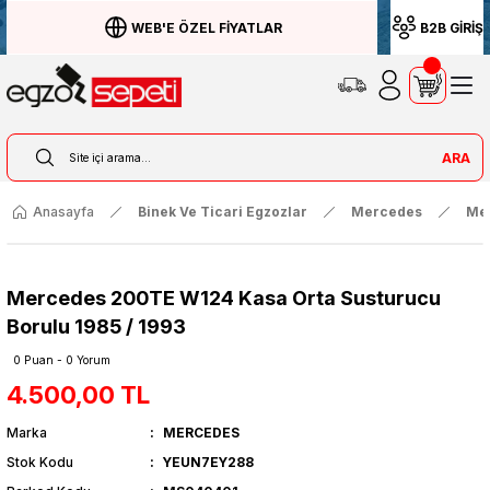
WEB'E ÖZEL FİYATLAR
B2B GİRİŞ
ARA
Anasayfa
Binek Ve Ticari Egzozlar
Mercedes
Me
Mercedes 200TE W124 Kasa Orta Susturucu
Borulu 1985 / 1993
0 Puan - 0 Yorum
4.500,00 TL
Marka
MERCEDES
Stok Kodu
YEUN7EY288