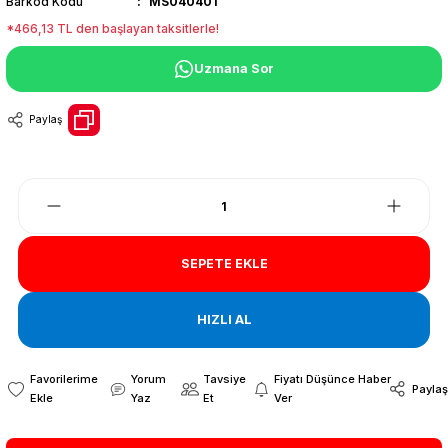
Barkod Kodu
MS040401
*466,13 TL den başlayan taksitlerle!
Uzmana Sor
Paylaş
SEPETE EKLE
HIZLI AL
Yorum
Tavsiye
Fiyatı Düşünce Haber
Paylaş
Yaz
Et
Ver