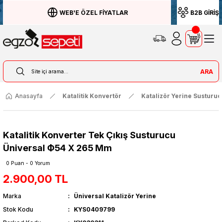
WEB'E ÖZEL FİYATLAR
B2B GİRİŞ
ARA
Anasayfa
Katalitik Konvertör
Katalizör Yerine Susturu
Katalitik Konverter Tek Çıkış Susturucu
Üniversal Ф54 X 265 Mm
0 Puan - 0 Yorum
2.900,00 TL
Marka
Üniversal Katalizör Yerine
Stok Kodu
KYS0409799