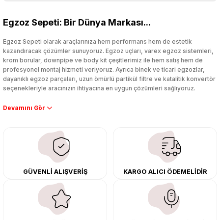
Bu ürüne ilk yorumu siz yapın!
Egzoz Sepeti: Bir Dünya Markası...
Yorum Yaz
Egzoz Sepeti olarak araçlarınıza hem performans hem de estetik
kazandıracak çözümler sunuyoruz. Egzoz uçları, varex egzoz sistemleri,
krom borular, downpipe ve body kit çeşitlerimiz ile hem satış hem de
profesyonel montaj hizmeti veriyoruz. Ayrıca binek ve ticari egzozlar,
dayanıklı egzoz parçaları, uzun ömürlü partikül filtre ve katalitik konvertör
seçenekleriyle aracınızın ihtiyacına en uygun çözümleri sağlıyoruz.
Performans artışı isteyen sürücüler için özel performans egzozları ve
downpipe sistemlerimiz, ağır iş koşulları için ise dayanıklı ağır vasıta
egzoz ve iş makinası egzozları sunuyoruz. Eski parçalarınızı uygun fiyatlı
çıkma orijinal ürünler ile yenileyebilir, body kit uygulamalarıyla aracınızın
tasarımını ve aerodinamisini üst seviyeye taşıyabilirsiniz.
Tüm ürünlerimiz orijinal, dayanıklı ve uzun ömürlüdür. İstanbul’daki montaj
GÜVENLİ ALIŞVERİŞ
KARGO ALICI ÖDEMELİDİR
merkezimizde profesyonel montaj yapıyor, Türkiye’nin her yerine güvenli
kargo ile teslimat gerçekleştiriyoruz. Aracınıza değer katmak için doğru
adres: Egzoz Sepeti.