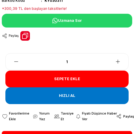
Barkod Kodu
KY030311
*300,39 TL den başlayan taksitlerle!
Uzmana Sor
Paylaş
SEPETE EKLE
HIZLI AL
Yorum
Tavsiye
Fiyatı Düşünce Haber
Paylaş
Yaz
Et
Ver