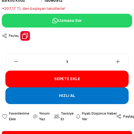
Barkod Kodu
IS060912
*207,17 TL den başlayan taksitlerle!
Uzmana Sor
Paylaş
SEPETE EKLE
HIZLI AL
Yorum
Tavsiye
Fiyatı Düşünce Haber
Paylaş
Yaz
Et
Ver