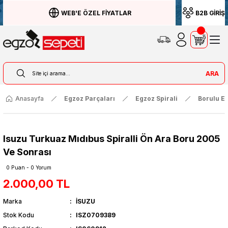
WEB'E ÖZEL FİYATLAR
B2B GİRİŞ
ARA
Anasayfa
Egzoz Parçaları
Egzoz Spirali
Borulu Eg
Isuzu Turkuaz Mıdıbus Spiralli Ön Ara Boru 2005
Ve Sonrası
0 Puan - 0 Yorum
2.000,00 TL
Marka
İSUZU
Stok Kodu
ISZ0709389