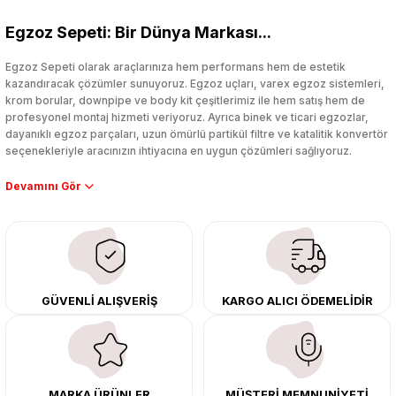
Bu ürüne ilk yorumu siz yapın!
Egzoz Sepeti: Bir Dünya Markası...
Yorum Yaz
Egzoz Sepeti olarak araçlarınıza hem performans hem de estetik
kazandıracak çözümler sunuyoruz. Egzoz uçları, varex egzoz sistemleri,
krom borular, downpipe ve body kit çeşitlerimiz ile hem satış hem de
profesyonel montaj hizmeti veriyoruz. Ayrıca binek ve ticari egzozlar,
dayanıklı egzoz parçaları, uzun ömürlü partikül filtre ve katalitik konvertör
seçenekleriyle aracınızın ihtiyacına en uygun çözümleri sağlıyoruz.
Performans artışı isteyen sürücüler için özel performans egzozları ve
downpipe sistemlerimiz, ağır iş koşulları için ise dayanıklı ağır vasıta
egzoz ve iş makinası egzozları sunuyoruz. Eski parçalarınızı uygun fiyatlı
çıkma orijinal ürünler ile yenileyebilir, body kit uygulamalarıyla aracınızın
tasarımını ve aerodinamisini üst seviyeye taşıyabilirsiniz.
Tüm ürünlerimiz orijinal, dayanıklı ve uzun ömürlüdür. İstanbul’daki montaj
GÜVENLİ ALIŞVERİŞ
KARGO ALICI ÖDEMELİDİR
merkezimizde profesyonel montaj yapıyor, Türkiye’nin her yerine güvenli
kargo ile teslimat gerçekleştiriyoruz. Aracınıza değer katmak için doğru
adres: Egzoz Sepeti.
MARKA ÜRÜNLER
MÜŞTERİ MEMNUNİYETİ