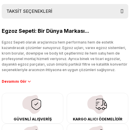
TAKSİT SEÇENEKLERİ
Bu ürüne ilk yorumu siz yapın!
Egzoz Sepeti: Bir Dünya Markası...
Yorum Yaz
Egzoz Sepeti olarak araçlarınıza hem performans hem de estetik
kazandıracak çözümler sunuyoruz. Egzoz uçları, varex egzoz sistemleri,
krom borular, downpipe ve body kit çeşitlerimiz ile hem satış hem de
profesyonel montaj hizmeti veriyoruz. Ayrıca binek ve ticari egzozlar,
dayanıklı egzoz parçaları, uzun ömürlü partikül filtre ve katalitik konvertör
seçenekleriyle aracınızın ihtiyacına en uygun çözümleri sağlıyoruz.
Performans artışı isteyen sürücüler için özel performans egzozları ve
downpipe sistemlerimiz, ağır iş koşulları için ise dayanıklı ağır vasıta
egzoz ve iş makinası egzozları sunuyoruz. Eski parçalarınızı uygun fiyatlı
çıkma orijinal ürünler ile yenileyebilir, body kit uygulamalarıyla aracınızın
tasarımını ve aerodinamisini üst seviyeye taşıyabilirsiniz.
Tüm ürünlerimiz orijinal, dayanıklı ve uzun ömürlüdür. İstanbul’daki montaj
GÜVENLİ ALIŞVERİŞ
KARGO ALICI ÖDEMELİDİR
merkezimizde profesyonel montaj yapıyor, Türkiye’nin her yerine güvenli
kargo ile teslimat gerçekleştiriyoruz. Aracınıza değer katmak için doğru