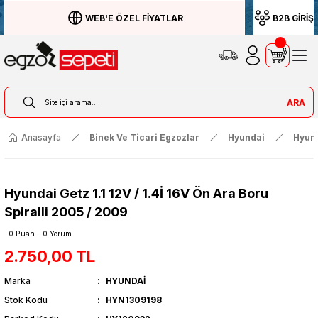
WEB'E ÖZEL FİYATLAR
B2B GİRİŞ
ARA
Anasayfa
Binek Ve Ticari Egzozlar
Hyundai
Hyund
Hyundai Getz 1.1 12V / 1.4İ 16V Ön Ara Boru
Spiralli 2005 / 2009
0 Puan - 0 Yorum
2.750,00 TL
Marka
HYUNDAİ
Stok Kodu
HYN1309198