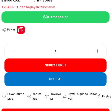
Barkod Kodu
HY120932
*284,85 TL den başlayan taksitlerle!
Uzmana Sor
Paylaş
SEPETE EKLE
HIZLI AL
Yorum
Tavsiye
Fiyatı Düşünce Haber
Paylaş
Yaz
Et
Ver