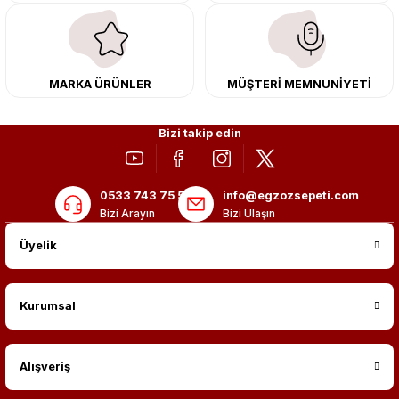
kargo ile teslimat gerçekleştiriyoruz. Aracınıza değer katmak için doğru
adres: Egzoz Sepeti.
MARKA ÜRÜNLER
MÜŞTERİ MEMNUNİYETİ
Bizi takip edin
0533 743 75 56
info@egzozsepeti.com
Bizi Arayın
Bizi Ulaşın
Üyelik
Kurumsal
Alışveriş