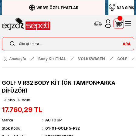
WEB'E ÖZEL FİYATLAR
B2B GİRİŞ
ARA
Anasayfa
Body Kit İTHAL
VOLKSWAGEN
GOLF
GOLF V R32 BODY KİT (ÖN TAMPON+ARKA
DİFÜZÖR)
0 Puan - 0 Yorum
17.760,29 TL
Marka
AUTOGP
Stok Kodu
01-01-GOLF 5-R32