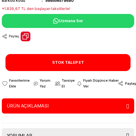
Barkod Kodu
986556578680
*1.839,67 TL den başlayan taksitlerle!
Uzmana Sor
Paylaş
STOK TALEP ET
Yorum
Tavsiye
Fiyatı Düşünce Haber
Paylaş
Yaz
Et
Ver
ÜRÜN AÇIKLAMASI
YORUMLAR