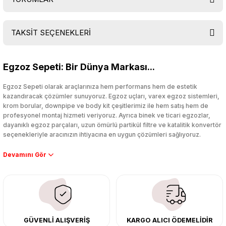
TAKSİT SEÇENEKLERİ
Bu ürüne ilk yorumu siz yapın!
Egzoz Sepeti: Bir Dünya Markası...
Yorum Yaz
Egzoz Sepeti olarak araçlarınıza hem performans hem de estetik
kazandıracak çözümler sunuyoruz. Egzoz uçları, varex egzoz sistemleri,
krom borular, downpipe ve body kit çeşitlerimiz ile hem satış hem de
profesyonel montaj hizmeti veriyoruz. Ayrıca binek ve ticari egzozlar,
dayanıklı egzoz parçaları, uzun ömürlü partikül filtre ve katalitik konvertör
seçenekleriyle aracınızın ihtiyacına en uygun çözümleri sağlıyoruz.
Performans artışı isteyen sürücüler için özel performans egzozları ve
downpipe sistemlerimiz, ağır iş koşulları için ise dayanıklı ağır vasıta
egzoz ve iş makinası egzozları sunuyoruz. Eski parçalarınızı uygun fiyatlı
çıkma orijinal ürünler ile yenileyebilir, body kit uygulamalarıyla aracınızın
tasarımını ve aerodinamisini üst seviyeye taşıyabilirsiniz.
Tüm ürünlerimiz orijinal, dayanıklı ve uzun ömürlüdür. İstanbul’daki montaj
GÜVENLİ ALIŞVERİŞ
KARGO ALICI ÖDEMELİDİR
merkezimizde profesyonel montaj yapıyor, Türkiye’nin her yerine güvenli