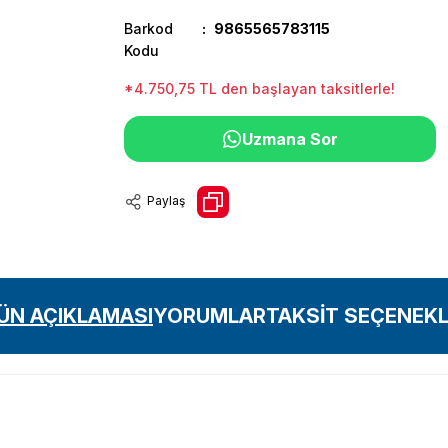
Barkod
9865565783115
Kodu
*4.750,75 TL den başlayan taksitlerle!
Uzmana Sor
Paylaş
ÜN AÇIKLAMASI
YORUMLAR
TAKSİT SEÇENEKL