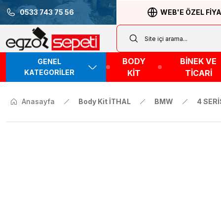
0533 743 75 56
WEB'E ÖZEL FİY
BODY
BİNEK VE
GENEL
KATEGORİLER
KİT
TİCARİ
Anasayfa
Body Kit İTHAL
BMW
4 SERİ