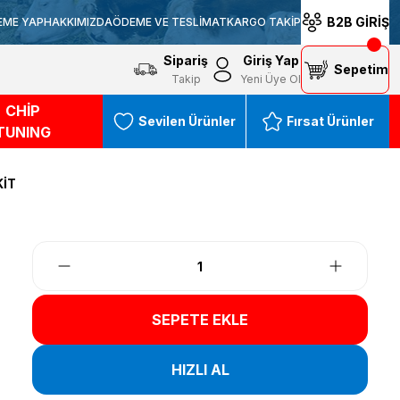
B2B GİRİŞ
EME YAP
HAKKIMIZDA
ÖDEME VE TESLİMAT
KARGO TAKİP
Sipariş
Giriş Yap
Sepetim
Takip
Yeni Üye Ol
CHİP
Sevilen Ürünler
Fırsat Ürünler
TUNING
KİT
SEPETE EKLE
HIZLI AL