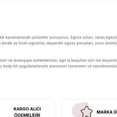
Bu ürüne ilk yorumu siz yapın!
k kazandıracak çözümler sunuyoruz. Egzoz uçları, varex egzoz si
inek ve ticari egzozlar, dayanıklı egzoz parçaları, uzun ömürlü p
Yorum Yaz
arı ve downpipe sistemlerimiz, ağır iş koşulları için ise dayanık
lir, body kit uygulamalarıyla aracınızın tasarımını ve aerodinamisi
l’daki montaj merkezimizde profesyonel montaj yapıyor, Türkiye’ni
KARGO ALICI
MARKA Ü
ÖDEMELİDİR