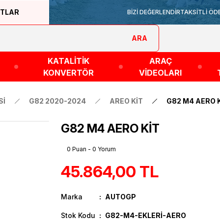
ATLAR
BİZİ DEĞERLENDİR
TAKSİTLİ ÖD
ARA
KATALİTİK
ARAÇ
KONVERTÖR
VİDEOLARI
Sİ
G82 2020-2024
AREO KİT
G82 M4 AERO 
G82 M4 AERO KİT
0 Puan - 0 Yorum
45.864,00 TL
Marka
AUTOGP
Stok Kodu
G82-M4-EKLERİ-AERO