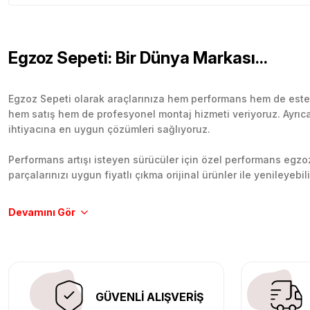
Egzoz Sepeti: Bir Dünya Markası...
Egzoz Sepeti olarak araçlarınıza hem performans hem de esteti
hem satış hem de profesyonel montaj hizmeti veriyoruz. Ayrıca b
ihtiyacına en uygun çözümleri sağlıyoruz.
Performans artışı isteyen sürücüler için özel performans egzozl
parçalarınızı uygun fiyatlı çıkma orijinal ürünler ile yenileyebi
Tüm ürünlerimiz orijinal, dayanıklı ve uzun ömürlüdür. İstanbu
Aracınıza değer katmak için doğru adres: Egzoz Sepeti.
GÜVENLİ ALIŞVERİŞ