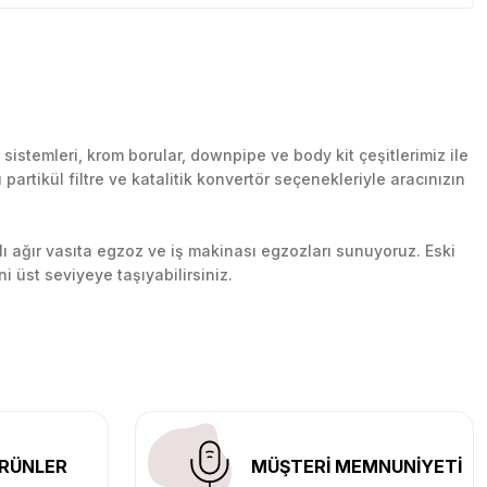
stemleri, krom borular, downpipe ve body kit çeşitlerimiz ile
artikül filtre ve katalitik konvertör seçenekleriyle aracınızın
lı ağır vasıta egzoz ve iş makinası egzozları sunuyoruz. Eski
ni üst seviyeye taşıyabilirsiniz.
n her yerine güvenli kargo ile teslimat gerçekleştiriyoruz.
RÜNLER
MÜŞTERİ MEMNUNİYETİ