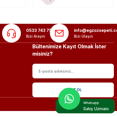
0533 743 75 56
info@egzozsepeti.
Bizi Arayın
Bizi Ulaşın
Bültenimize Kayıt Olmak İster
misiniz?
KAYIT OL
Whatsapp
Satış Uzmanı