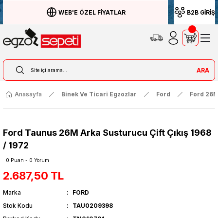
WEB'E ÖZEL FİYATLAR
B2B GİRİŞ
ARA
Anasayfa
Binek Ve Ticari Egzozlar
Ford
Ford 26
Ford Taunus 26M Arka Susturucu Çift Çıkış 1968
/ 1972
0 Puan - 0 Yorum
2.687,50 TL
Marka
FORD
Stok Kodu
TAU0209398