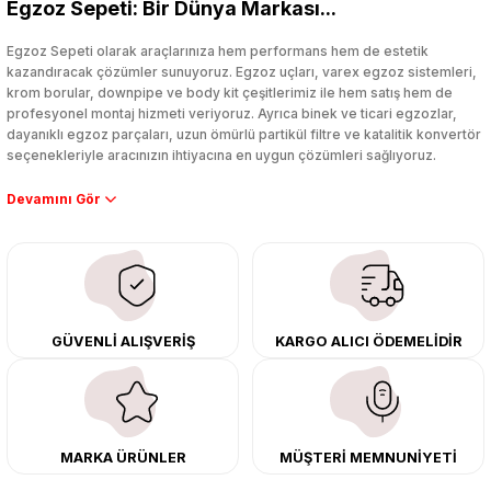
Egzoz Sepeti: Bir Dünya Markası...
Yorum Yaz
Egzoz Sepeti olarak araçlarınıza hem performans hem de estetik
kazandıracak çözümler sunuyoruz. Egzoz uçları, varex egzoz sistemleri,
krom borular, downpipe ve body kit çeşitlerimiz ile hem satış hem de
profesyonel montaj hizmeti veriyoruz. Ayrıca binek ve ticari egzozlar,
dayanıklı egzoz parçaları, uzun ömürlü partikül filtre ve katalitik konvertör
seçenekleriyle aracınızın ihtiyacına en uygun çözümleri sağlıyoruz.
Performans artışı isteyen sürücüler için özel performans egzozları ve
downpipe sistemlerimiz, ağır iş koşulları için ise dayanıklı ağır vasıta
egzoz ve iş makinası egzozları sunuyoruz. Eski parçalarınızı uygun fiyatlı
çıkma orijinal ürünler ile yenileyebilir, body kit uygulamalarıyla aracınızın
tasarımını ve aerodinamisini üst seviyeye taşıyabilirsiniz.
Tüm ürünlerimiz orijinal, dayanıklı ve uzun ömürlüdür. İstanbul’daki montaj
GÜVENLİ ALIŞVERİŞ
KARGO ALICI ÖDEMELİDİR
merkezimizde profesyonel montaj yapıyor, Türkiye’nin her yerine güvenli
kargo ile teslimat gerçekleştiriyoruz. Aracınıza değer katmak için doğru
adres: Egzoz Sepeti.
MARKA ÜRÜNLER
MÜŞTERİ MEMNUNİYETİ