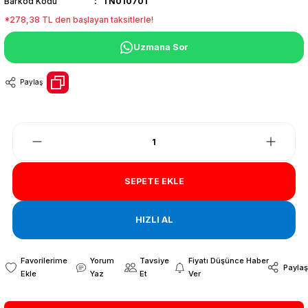
Barkod Kodu
TN010701
*278,38 TL den başlayan taksitlerle!
Uzmana Sor
Paylaş
SEPETE EKLE
HIZLI AL
Yorum
Tavsiye
Fiyatı Düşünce Haber
Paylaş
Yaz
Et
Ver