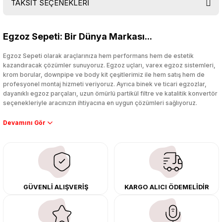
TAKSİT SEÇENEKLERİ
Bu ürüne ilk yorumu siz yapın!
Egzoz Sepeti: Bir Dünya Markası...
Yorum Yaz
Egzoz Sepeti olarak araçlarınıza hem performans hem de estetik
kazandıracak çözümler sunuyoruz. Egzoz uçları, varex egzoz sistemleri,
krom borular, downpipe ve body kit çeşitlerimiz ile hem satış hem de
profesyonel montaj hizmeti veriyoruz. Ayrıca binek ve ticari egzozlar,
dayanıklı egzoz parçaları, uzun ömürlü partikül filtre ve katalitik konvertör
seçenekleriyle aracınızın ihtiyacına en uygun çözümleri sağlıyoruz.
Performans artışı isteyen sürücüler için özel performans egzozları ve
downpipe sistemlerimiz, ağır iş koşulları için ise dayanıklı ağır vasıta
egzoz ve iş makinası egzozları sunuyoruz. Eski parçalarınızı uygun fiyatlı
çıkma orijinal ürünler ile yenileyebilir, body kit uygulamalarıyla aracınızın
tasarımını ve aerodinamisini üst seviyeye taşıyabilirsiniz.
Tüm ürünlerimiz orijinal, dayanıklı ve uzun ömürlüdür. İstanbul’daki montaj
GÜVENLİ ALIŞVERİŞ
KARGO ALICI ÖDEMELİDİR
merkezimizde profesyonel montaj yapıyor, Türkiye’nin her yerine güvenli
kargo ile teslimat gerçekleştiriyoruz. Aracınıza değer katmak için doğru
adres: Egzoz Sepeti.