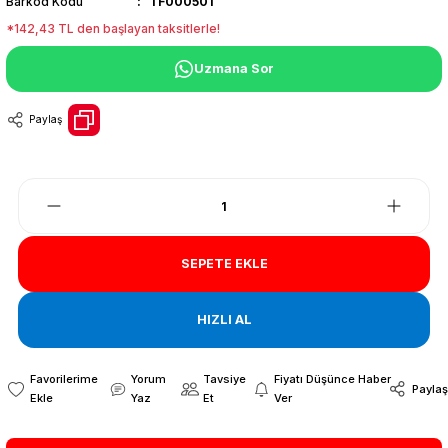
Barkod Kodu
TF000501
*142,43 TL den başlayan taksitlerle!
Uzmana Sor
Paylaş
SEPETE EKLE
HIZLI AL
Yorum
Tavsiye
Fiyatı Düşünce Haber
Paylaş
Yaz
Et
Ver