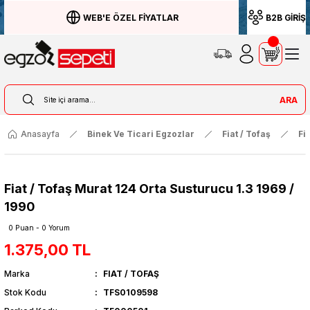
WEB'E ÖZEL FİYATLAR
B2B GİRİŞ
ARA
Anasayfa
Binek Ve Ticari Egzozlar
Fiat / Tofaş
Fi
Fiat / Tofaş Murat 124 Orta Susturucu 1.3 1969 /
1990
0 Puan - 0 Yorum
1.375,00 TL
Marka
FIAT / TOFAŞ
Stok Kodu
TFS0109598